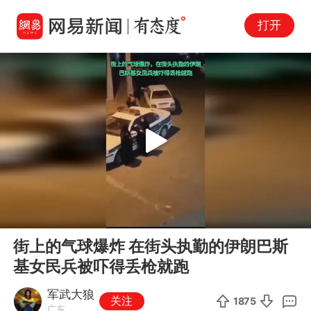
打开
Play
00:00
00:15
En
街上的气球爆炸 在街头执勤的伊朗巴斯
fu
基女民兵被吓得丢枪就跑
军武大狼
关注
1875
广东