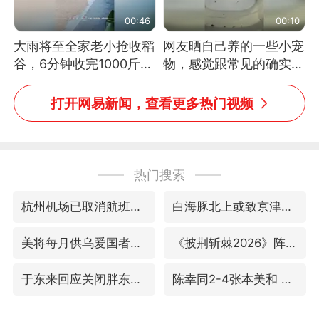
00:46
00:10
大雨将至全家老小抢收稻
网友晒自己养的一些小宠
谷，6分钟收完1000斤，
物，感觉跟常见的确实有
没有一个人掉链子
些不一样
打开网易新闻，查看更多热门视频
热门搜索
杭州机场已取消航班388架次
白海豚北上或致京津冀暴雨
美将每月供乌爱国者拦截导弹
《披荆斩棘2026》阵容官宣
于东来回应关闭胖东来生活广场店
陈幸同2-4张本美和 无缘冠军