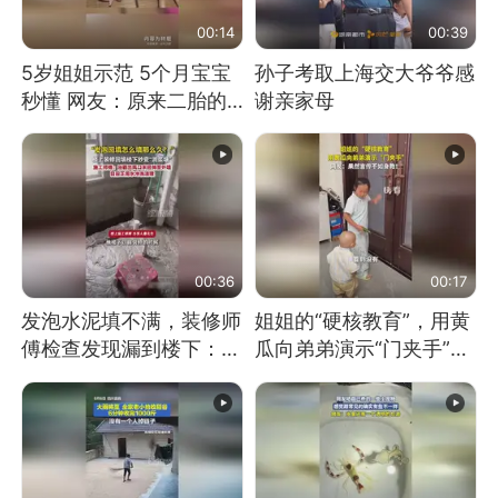
00:14
00:39
5岁姐姐示范 5个月宝宝
孙子考取上海交大爷爷感
秒懂 网友：原来二胎的
谢亲家母
快乐长这样
00:36
00:17
发泡水泥填不满，装修师
姐姐的“硬核教育”，用黄
傅检查发现漏到楼下：出
瓜向弟弟演示“门夹手”，
风口未延伸到外墙
网友：果然言传不如身
教！