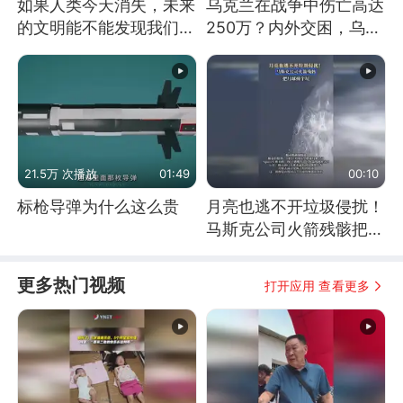
如果人类今天消失，未来
乌克兰在战争中伤亡高达
的文明能不能发现我们存
250万？内外交困，乌克
在过？
兰这下真没人了！
21.5万 次播放
01:49
00:10
标枪导弹为什么这么贵
月亮也逃不开垃圾侵扰！
马斯克公司火箭残骸把月
球撞个坑
更多热门视频
打开应用 查看更多