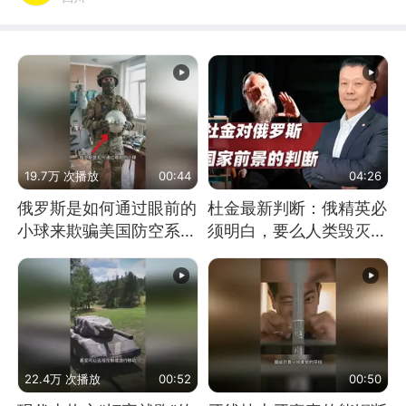
19.7万 次播放
00:44
04:26
俄罗斯是如何通过眼前的
杜金最新判断：俄精英必
小球来欺骗美国防空系统
须明白，要么人类毁灭，
的
要么俄毁灭
22.4万 次播放
00:52
00:50