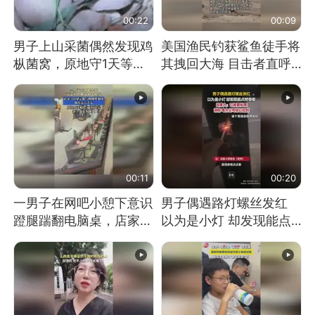
00:22
00:09
男子上山采菌偶然发现鸡
美国渔民钓获鲨鱼徒手将
枞菌窝，原地守1天等它
其拽回大海 目击者直呼
长大：挖了140多朵
震惊 （视频来源：参考
消息）
00:11
00:20
一男子在网吧小憩下意识
男子偶遇路灯螺丝发红
蹬腿踹翻电脑桌，店家3
以为是小灯 却发现能点
台显示器与机械臂损坏
燃香烟 当事人：已报警
处理