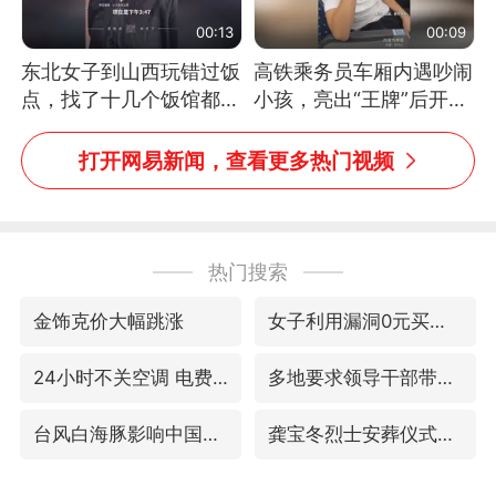
00:13
00:09
东北女子到山西玩错过饭
高铁乘务员车厢内遇吵闹
点，找了十几个饭馆都没
小孩，亮出“王牌”后开启
开门：午休到几点
一键静音
打开网易新闻，查看更多热门视频
热门搜索
金饰克价大幅跳涨
女子利用漏洞0元买了3千台电器
24小时不关空调 电费会更低吗
多地要求领导干部带头休假
台风白海豚影响中国已成定局
龚宝冬烈士安葬仪式举行