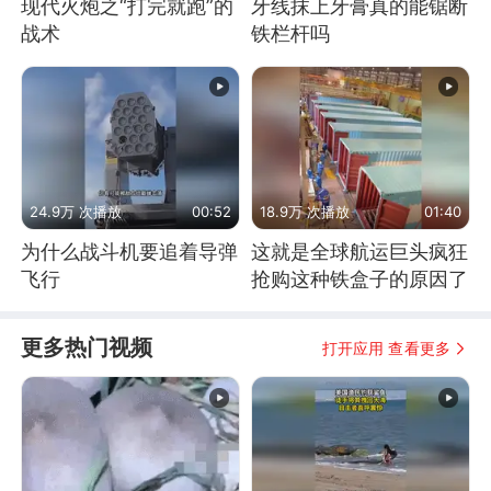
现代火炮之“打完就跑”的
牙线抹上牙膏真的能锯断
战术
铁栏杆吗
24.9万 次播放
00:52
18.9万 次播放
01:40
为什么战斗机要追着导弹
这就是全球航运巨头疯狂
飞行
抢购这种铁盒子的原因了
更多热门视频
打开应用 查看更多