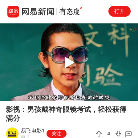
打开
Play
00:00
01:01
En
影视：男孩戴神奇眼镜考试，轻松获得
fu
满分
易飞电影1
关注
4
四川