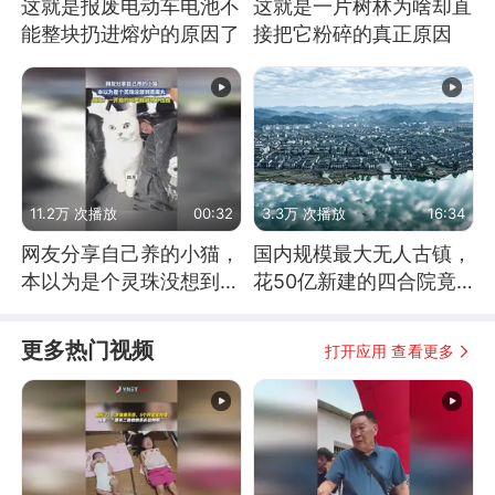
这就是报废电动车电池不
这就是一片树林为啥却直
能整块扔进熔炉的原因了
接把它粉碎的真正原因
11.2万 次播放
00:32
3.3万 次播放
16:34
网友分享自己养的小猫，
国内规模最大无人古镇，
本以为是个灵珠没想到是
花50亿新建的四合院竟
魔丸
没人住，发生了啥
更多热门视频
打开应用 查看更多