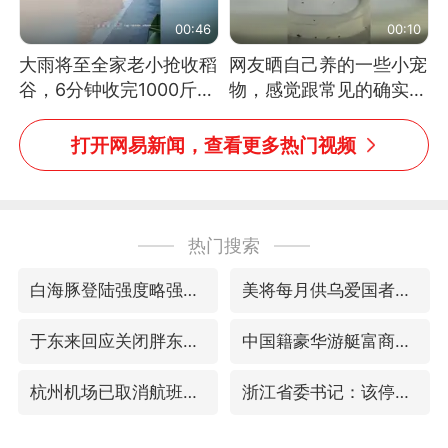
00:46
00:10
大雨将至全家老小抢收稻
网友晒自己养的一些小宠
谷，6分钟收完1000斤，
物，感觉跟常见的确实有
没有一个人掉链子
些不一样
打开网易新闻，查看更多热门视频
热门搜索
白海豚登陆强度略强于巴威
美将每月供乌爱国者拦截导弹
于东来回应关闭胖东来生活广场店
中国籍豪华游艇富商之子在泰国被杀
杭州机场已取消航班388架次
浙江省委书记：该停下的坚决停下来