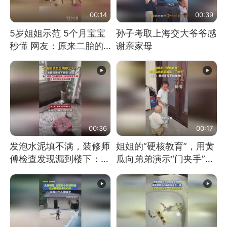
00:14
00:39
5岁姐姐示范 5个月宝宝
孙子考取上海交大爷爷感
秒懂 网友：原来二胎的
谢亲家母
快乐长这样
00:36
00:17
发泡水泥填不满，装修师
姐姐的“硬核教育”，用黄
傅检查发现漏到楼下：出
瓜向弟弟演示“门夹手”，
风口未延伸到外墙
网友：果然言传不如身
教！