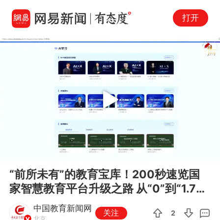
打开
Play
00:00
03:46
En
“前所未有”的教育宝库！200秒速览国
fu
家智慧教育平台升级之路 从“0”到“1.78
亿+”， 这不是一...
中国教育新闻网
关注
2
北京