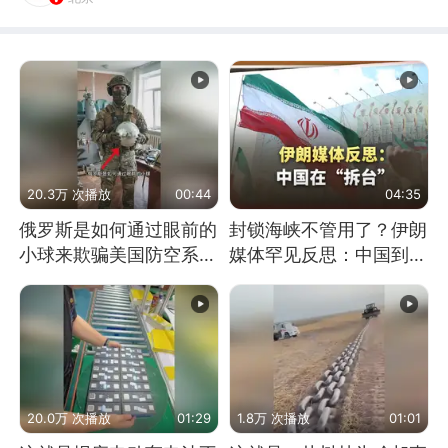
20.3万 次播放
00:44
04:35
俄罗斯是如何通过眼前的
封锁海峡不管用了？伊朗
小球来欺骗美国防空系统
媒体罕见反思：中国到底
的
是不是在"拆台"
20.0万 次播放
01:29
1.8万 次播放
01:01