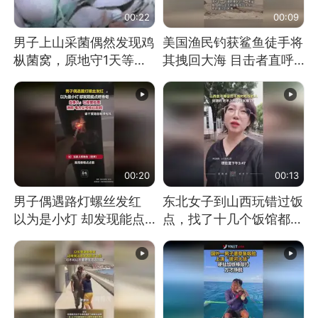
00:22
00:09
男子上山采菌偶然发现鸡
美国渔民钓获鲨鱼徒手将
枞菌窝，原地守1天等它
其拽回大海 目击者直呼
长大：挖了140多朵
震惊 （视频来源：参考
消息）
00:20
00:13
男子偶遇路灯螺丝发红
东北女子到山西玩错过饭
以为是小灯 却发现能点
点，找了十几个饭馆都没
燃香烟 当事人：已报警
开门：午休到几点
处理