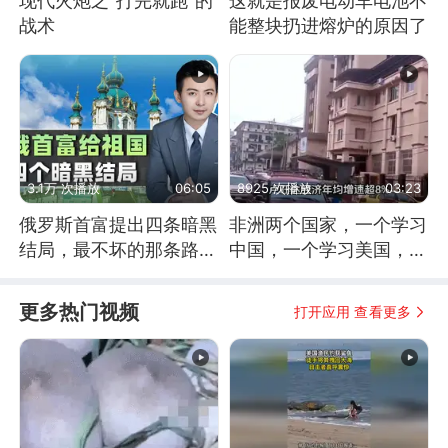
现代火炮之“打完就跑”的
这就是报废电动车电池不
战术
能整块扔进熔炉的原因了
3.1万 次播放
06:05
8925 次播放
03:23
俄罗斯首富提出四条暗黑
非洲两个国家，一个学习
结局，最不坏的那条路是
中国，一个学习美国，结
通向东方
果怎么样了？
更多热门视频
打开应用 查看更多