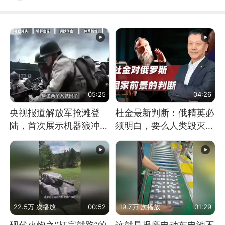
05:25
04:26
央视报道解放军抢滩登
杜金最新判断：俄精英必
陆，首次展示机器狼冲
须明白，要么人类毁灭，
滩！传统登陆彻底终结
要么俄毁灭
22.5万 次播放
00:52
19.7万 次播放
01:29