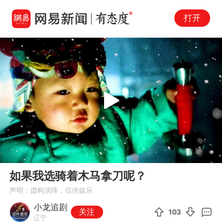
打开
Play
00:00
00:46
En
如果我选骑着木马拿刀呢？
fu
声明：虚构演绎，仅供娱乐
小龙追剧
关注
103
辽宁