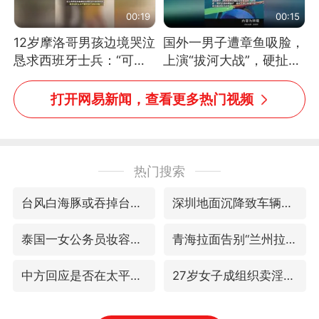
00:19
00:15
12岁摩洛哥男孩边境哭泣
国外一男子遭章鱼吸脸，
恳求西班牙士兵：“可不
上演“拔河大战”，硬扯加
可以不要把我遣返回国”
铁棒敲打方才挣脱
打开网易新闻，查看更多热门视频
热门搜索
台风白海豚或吞掉台风鲸鱼
深圳地面沉降致车辆损坏系谣言
泰国一女公务员妆容引争议 本人回应
青海拉面告别“兰州拉面”
中方回应是否在太平洋海底开采稀土
27岁女子成组织卖淫集团主犯被通缉