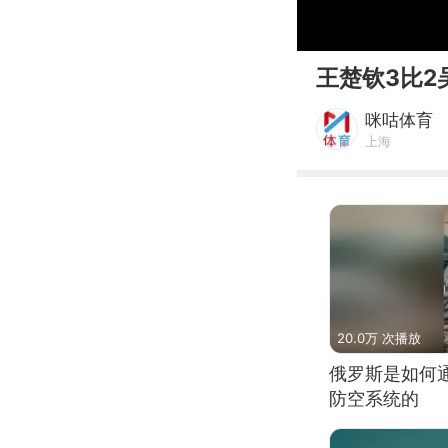
00:00
王楚钦3比
咪咕体育
上海
20.0万 次播放
俄罗斯是如何
防空系统的