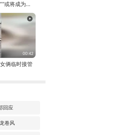
”“或将成为首
（来源：新华每
00:42
女俩临时接管
部回应
龙卷风