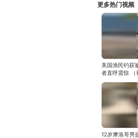
更多热门视频
美国渔民钓获
者直呼震惊 
12岁摩洛哥