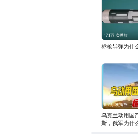
17.1万 次播放
标枪导弹为什
6.7万 次播放
乌克兰动用国
斯，俄军为什