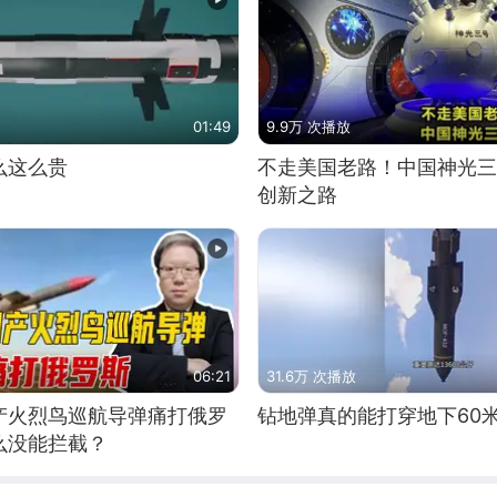
01:49
9.9万 次播放
么这么贵
不走美国老路！中国神光三
创新之路
06:21
31.6万 次播放
产火烈鸟巡航导弹痛打俄罗
钻地弹真的能打穿地下60
么没能拦截？