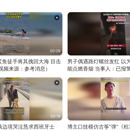
00:09
鲨鱼徒手将其拽回大海 目击
男子偶遇路灯螺丝发红 以
（视频来源：参考消息）
能点燃香烟 当事人：已报
00:19
男孩边境哭泣恳求西班牙士
博主口技模仿古筝“弹”《枉