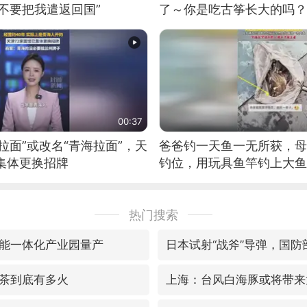
不要把我遣返回国”
了～你是吃古筝长大的吗？
位考级不带古筝的选手。”
日电讯）
00:37
拉面”或改名“青海拉面”，天
爸爸钓一天鱼一无所获，母
集体更换招牌
钓位，用玩具鱼竿钓上大鱼
热门搜索
能一体化产业园量产
日本试射“战斧”导弹，国防
茶到底有多火
上海：台风白海豚或将带来