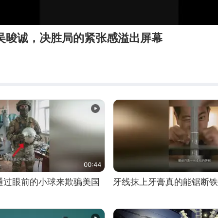
2吴晙诚，决胜局的紧张感溢出屏幕
00:44
通过眼前的小球来欺骗美国
牙线抹上牙膏真的能锯断铁