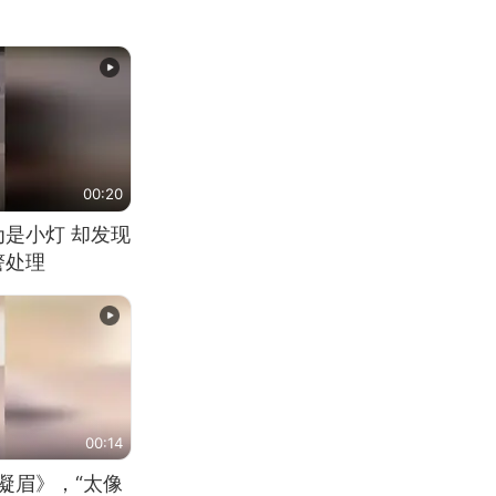
00:20
为是小灯 却发现
警处理
00:14
凝眉》，“太像