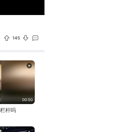
01:08
Enter
fullscreen
145
00:50
栏杆吗