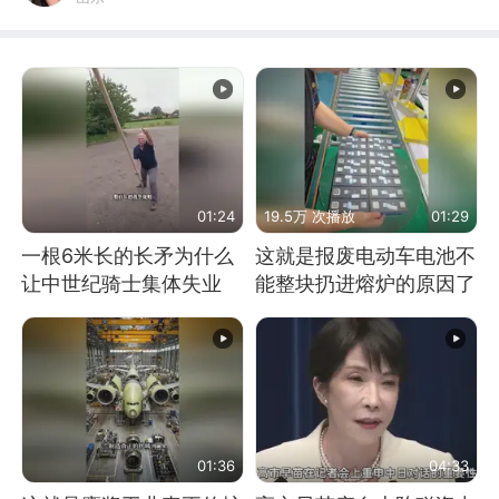
01:24
19.5万 次播放
01:29
一根6米长的长矛为什么
这就是报废电动车电池不
让中世纪骑士集体失业
能整块扔进熔炉的原因了
01:36
04:33