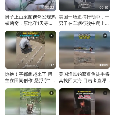
00:22
00:10
男子上山采菌偶然发现鸡
美国一场追捕行动中，一
枞菌窝，原地守1天等它
男子在车辆行驶中爬上车
长大：挖了140多朵
顶跳舞。（新京报）
00:17
00:09
惊艳！字都飘起来了 博
美国渔民钓获鲨鱼徒手将
主在田间创作“悬浮字” 网
其拽回大海 目击者直呼
友：真·裸眼3D！
震惊 （视频来源：参考
消息）