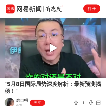
打开
Play
00:00
07:44
En
“5月8日国际局势深度解析：最新预测揭
fu
秘！”
磨自明
关注
1
山东