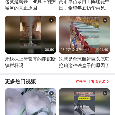
这就是鹰酱工业真正的护
高市早苗亲自上阵碰瓷中
城河的真正原因
国，希望年底访华再见中
方一面
00:50
18.9万 次播放
01:40
牙线抹上牙膏真的能锯断
这就是全球航运巨头疯狂
铁栏杆吗
抢购这种铁盒子的原因了
更多热门视频
打开应用 查看更多