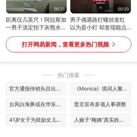
00:21
00:20
距离仅几英尺！阿拉斯加
男子偶遇路灯螺丝发红
一男子淡定拍下灰熊水中
以为是小灯 却发现能点
捕食鲑鱼全程
燃香烟 当事人：已报警
处理
打开网易新闻，查看更多热门视频
热门搜索
官方通报传销头目出狱办书院
《Monica》填词人黎彼得去世
台风白海豚或在华东沿海登陆
普京宣布多项人事调整
41岁女子为鼓励女儿考上985研究生
人贩子“梅姨”真实姓名曝光