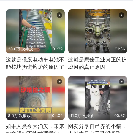
20.0万 次播放
01:29
01:36
这就是报废电动车电池不
这就是鹰酱工业真正的护
能整块扔进熔炉的原因了
城河的真正原因
8.5万 次播放
04:05
11.0万 次播放
00:32
如果人类今天消失，未来
网友分享自己养的小猫，