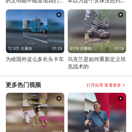
的文明能不能发现我们存
本以为是个灵珠没想到是
在过？
魔丸
12.9万 次播放
01:29
9178 次播放
01:16
为啥国外这么多长头卡车
乌克兰是如何重新定义坦
克战术的
更多热门视频
打开应用 查看更多
00:14
00:39