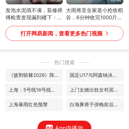
发泡水泥填不满，装修师
大雨将至全家老小抢收稻
傅检查发现漏到楼下：出
谷，6分钟收完1000斤，
风口未延伸到外墙
没有一个人掉链子
打开网易新闻，查看更多热门视频
热门搜索
《披荆斩棘2026》阵容官宣
国足U17与阿森纳决赛取消 并列冠军
上海：5号线16号线浦江线全线停运
上门女婿出轨女邻居多年被判重婚罪
上海暴雨红色预警
白海豚将于傍晚前后登陆
App内播放