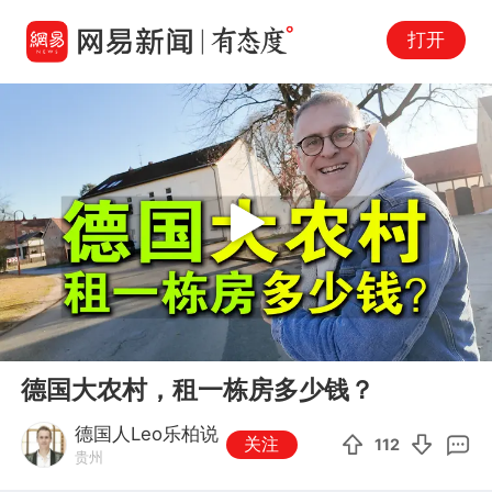
打开
Play
00:00
03:46
En
德国大农村，租一栋房多少钱？
fu
德国人Leo乐柏说
关注
112
贵州