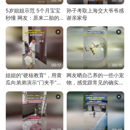
5岁姐姐示范 5个月宝宝
孙子考取上海交大爷爷感
秒懂 网友：原来二胎的
谢亲家母
快乐长这样
00:17
00:10
姐姐的“硬核教育”，用黄
网友晒自己养的一些小宠
瓜向弟弟演示“门夹手”，
物，感觉跟常见的确实有
网友：果然言传不如身
些不一样
教！
00:36
00:46