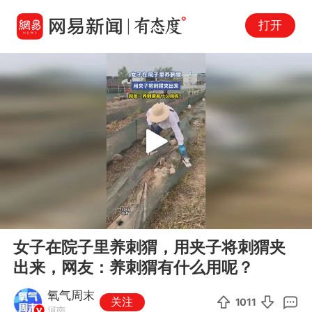
打开
Play
00:00
00:10
En
女子在院子里养刺猬，用夹子将刺猬夹
fu
出来，网友：养刺猬有什么用呢？
氧气周末
关注
1011
河南