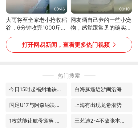
00:46
00:10
大雨将至全家老小抢收稻
网友晒自己养的一些小宠
谷，6分钟收完1000斤，
物，感觉跟常见的确实有
没有一个人掉链子
些不一样
打开网易新闻，查看更多热门视频
热门搜索
今日15时起福州地铁高架区段停运
白海豚逼近浙闽沿海
国足U17与阿森纳决赛取消 并列冠军
上海有出现龙卷潜势
1枚就能让航母瘫痪 轰-6J实力有多强
王艺迪2-4不敌张本美和止步4强