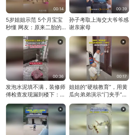
00:14
00:39
5岁姐姐示范 5个月宝宝
孙子考取上海交大爷爷感
秒懂 网友：原来二胎的
谢亲家母
快乐长这样
00:36
00:17
发泡水泥填不满，装修师
姐姐的“硬核教育”，用黄
傅检查发现漏到楼下：出
瓜向弟弟演示“门夹手”，
风口未延伸到外墙
网友：果然言传不如身
教！