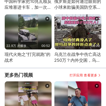
中国科学家把10兆瓦核反
俄罗斯是如何通过眼前的
应堆塞进卡车，加一次燃
小球来欺骗美国防空系统
料能跑几十年
的
22.9万 次播放
00:52
08:09
现代火炮之“打完就跑”的
乌克兰在战争中伤亡高达
战术
250万？内外交困，乌克
兰这下真没人了！
更多热门视频
打开应用 查看更多