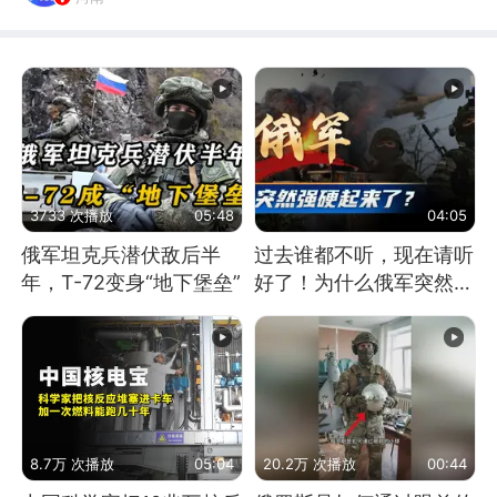
3733 次播放
05:48
04:05
俄军坦克兵潜伏敌后半
过去谁都不听，现在请听
年，T-72变身“地下堡垒”
好了！为什么俄军突然强
硬起来了？
8.7万 次播放
05:04
20.2万 次播放
00:44