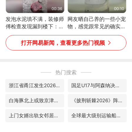
00:36
00:10
发泡水泥填不满，装修师
网友晒自己养的一些小宠
傅检查发现漏到楼下：出
物，感觉跟常见的确实有
风口未延伸到外墙
些不一样
打开网易新闻，查看更多热门视频
热门搜索
浙江省甬江发生2026年第1号洪水
国足U17与阿森纳决赛取消 并列冠军
白海豚北上或致京津冀暴雨
《披荆斩棘2026》阵容官宣
上门女婿出轨女邻居多年被判重婚罪
全球最大级别运输船通过长江大桥