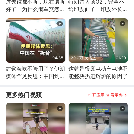
过去谁都不听，现在请听
特朗普大谈G2，完全不
好了！为什么俄军突然强
给印度面子！印度外长：
硬起来了？
低估印度潜力
04:35
20.0万 次播放
01:29
封锁海峡不管用了？伊朗
这就是报废电动车电池不
媒体罕见反思：中国到底
能整块扔进熔炉的原因了
是不是在"拆台"
更多热门视频
打开应用 查看更多