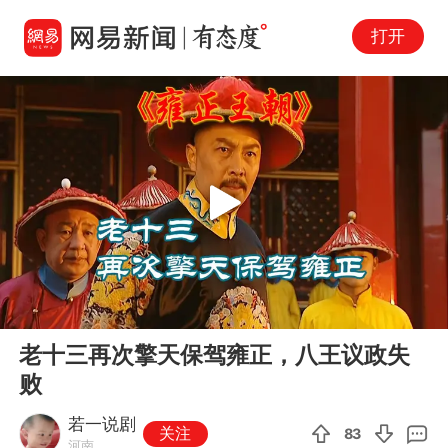
打开
Play
00:00
07:04
En
老十三再次擎天保驾雍正，八王议政失
fu
败
若一说剧
关注
83
河南