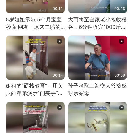
00:14
00:46
5岁姐姐示范 5个月宝宝
大雨将至全家老小抢收稻
秒懂 网友：原来二胎的
谷，6分钟收完1000斤，
快乐长这样
没有一个人掉链子
00:17
00:39
姐姐的“硬核教育”，用黄
孙子考取上海交大爷爷感
瓜向弟弟演示“门夹手”，
谢亲家母
网友：果然言传不如身
教！