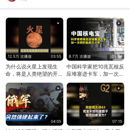
12.5万 次播放
03:55
8.7万 次播放
05:04
为什么说火星上发现生
中国科学家把10兆瓦核反
命，将是人类绝望的开
应堆塞进卡车，加一次燃
始？
料能跑几十年
04:05
07:15