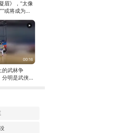
凝眉》，“太像
”“或将成为首
（来源：新华每
00:16
上的武林争
，分明是武侠片
王
没