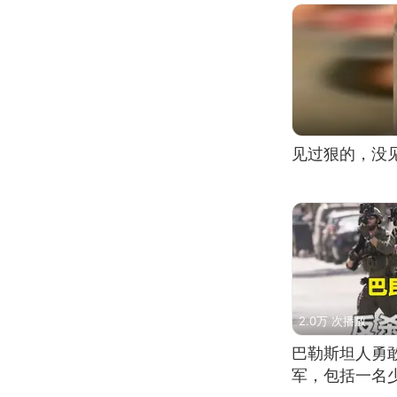
见过狠的，没
2.0万 次播放
巴勒斯坦人勇
军，包括一名