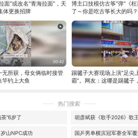
拉面”或改名“青海拉面”，天
博主口技模仿古筝“弹”《枉
集体更换招牌
了～你是吃古筝长大的吗？
位考级不带古筝的选手。”
日电讯）
00:42
一无所获，母女俩临时接管
踢毽子大赛现场上演“足尖
鱼竿钓上大鱼
霸”。网友：这哪是踢毽子
现场！#睡个好觉
热门搜索
茶”6岁了
胡彦斌获《歌手2026》歌
万岁山NPC成功
国乒男单横滨冠军赛全军覆