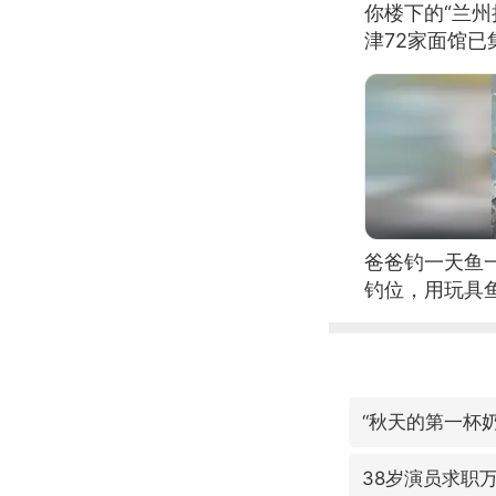
你楼下的“兰州
津72家面馆已
爸爸钓一天鱼
钓位，用玩具
“秋天的第一杯奶
38岁演员求职