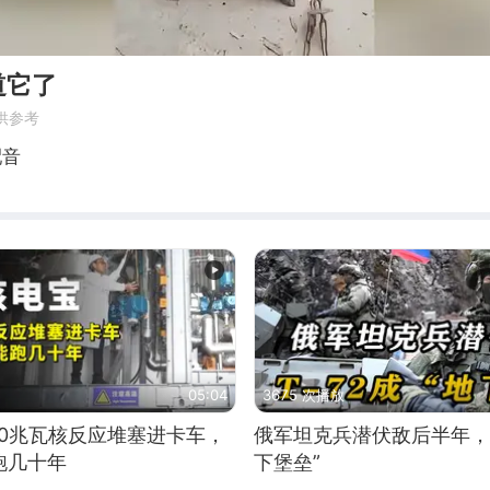
道它了
供参考
配音
05:04
3675 次播放
10兆瓦核反应堆塞进卡车，
俄军坦克兵潜伏敌后半年，T
跑几十年
下堡垒”