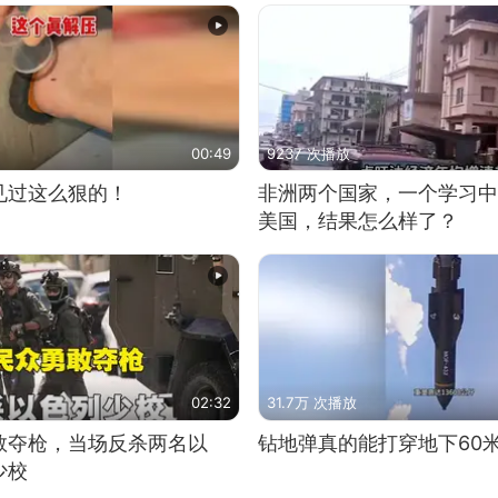
00:49
9237 次播放
见过这么狠的！
非洲两个国家，一个学习中
美国，结果怎么样了？
02:32
31.7万 次播放
敢夺枪，当场反杀两名以
钻地弹真的能打穿地下60
少校