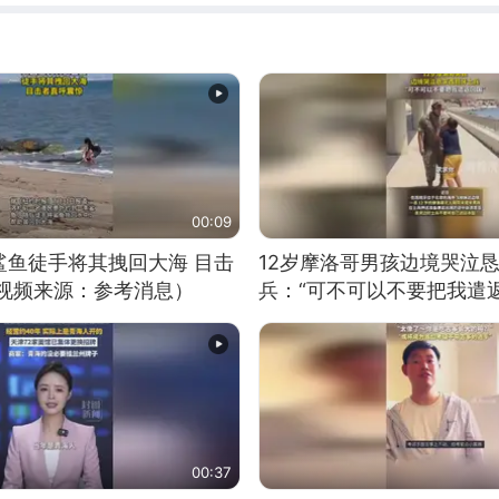
00:09
鲨鱼徒手将其拽回大海 目击
12岁摩洛哥男孩边境哭泣
（视频来源：参考消息）
兵：“可不可以不要把我遣返
00:37