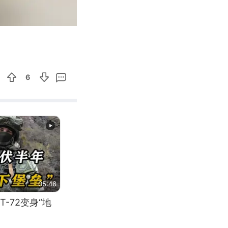
00:12
Enter
fullscreen
6
05:48
-72变身“地