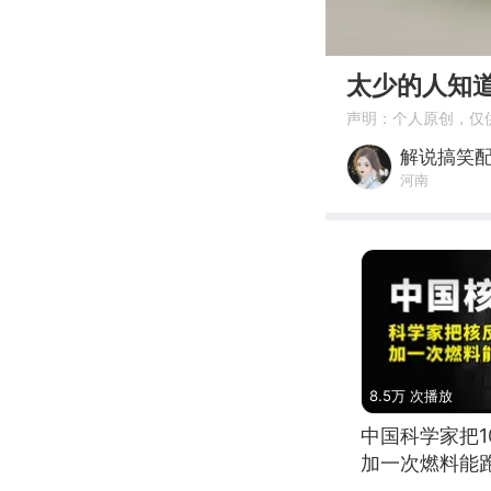
00:00
太少的人知
声明：个人原创，仅
解说搞笑
河南
8.5万 次播放
中国科学家把
加一次燃料能