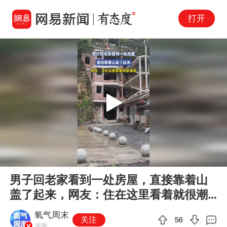
打开
Play
00:00
00:10
En
男子回老家看到一处房屋，直接靠着山
fu
盖了起来，网友：住在这里看着就很潮
湿
氧气周末
关注
56
河南