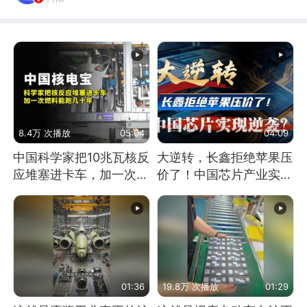
8.4万 次播放
05:04
04:09
中国科学家把10兆瓦核反
大逆转，长鑫拒绝苹果压
应堆塞进卡车，加一次燃
价了！中国芯片产业实现
料能跑几十年
怎样的逆袭？
01:36
19.8万 次播放
01:29