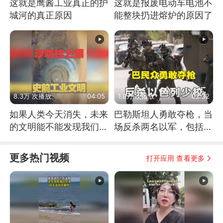
这就是鹰酱工业真正的护
这就是报废电动车电池不
城河的真正原因
能整块扔进熔炉的原因了
8.3万 次播放
04:05
1.8万 次播放
02:32
如果人类今天消失，未来
巴勒斯坦人勇敢夺枪，当
的文明能不能发现我们存
场反杀两名以军，包括一
在过？
名少校
更多热门视频
打开应用 查看更多