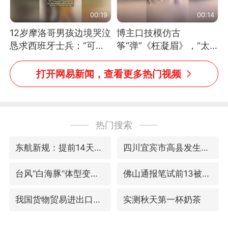
00:19
00:14
12岁摩洛哥男孩边境哭泣
博主口技模仿古
恳求西班牙士兵：“可不
筝“弹”《枉凝眉》，“太
可以不要把我遣返回国”
像了～你是吃古筝长大的
吗？”“或将成为首位考级
打开网易新闻，查看更多热门视频
不带古筝的选手。”（来
源：新华每日电讯）
热门搜索
东航新规：提前14天可免费退改签
四川宜宾市高县发生4.9级地震
台风“白海豚”体型变大！环流面积接近13个浙江那么大
佛山通报笔试前13被淘汰后5名进体检
我国货物贸易进出口超30万亿元
实测秋天第一杯奶茶