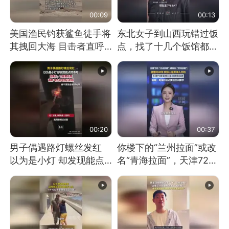
00:09
00:13
美国渔民钓获鲨鱼徒手将
东北女子到山西玩错过饭
其拽回大海 目击者直呼
点，找了十几个饭馆都没
震惊 （视频来源：参考
开门：午休到几点
消息）
00:20
00:37
男子偶遇路灯螺丝发红
你楼下的“兰州拉面”或改
以为是小灯 却发现能点
名“青海拉面”，天津72家
燃香烟 当事人：已报警
面馆已集体更换招牌
处理