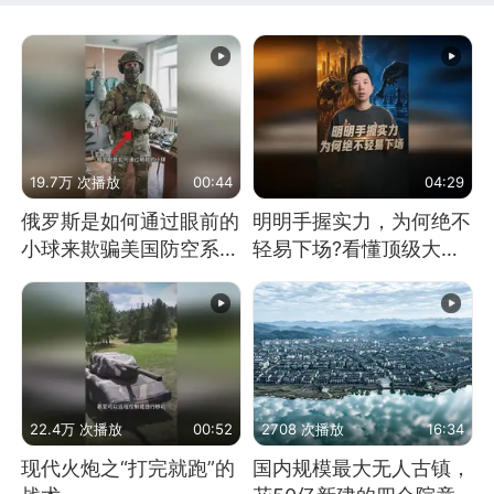
19.7万 次播放
00:44
04:29
俄罗斯是如何通过眼前的
明明手握实力，为何绝不
小球来欺骗美国防空系统
轻易下场?看懂顶级大国
的
谋略
22.4万 次播放
00:52
2708 次播放
16:34
现代火炮之“打完就跑”的
国内规模最大无人古镇，