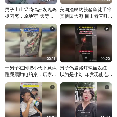
男子上山采菌偶然发现鸡
美国渔民钓获鲨鱼徒手将
枞菌窝，原地守1天等它
其拽回大海 目击者直呼
长大：挖了140多朵
震惊 （视频来源：参考
消息）
00:11
00:20
一男子在网吧小憩下意识
男子偶遇路灯螺丝发红
蹬腿踹翻电脑桌，店家3
以为是小灯 却发现能点
台显示器与机械臂损坏
燃香烟 当事人：已报警
处理
00:09
00:13