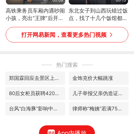
高铁乘务员车厢内遇吵闹
东北女子到山西玩错过饭
小孩，亮出“王牌”后开启
点，找了十几个饭馆都没
一键静音
开门：午休到几点
打开网易新闻，查看更多热门视频
热门搜索
郑国霖回应去景区上班被保安拦下
金饰克价大幅跳涨
80后女柜员获聘4200亿银行副行长
儿子举报父亲伪造证件为私生子落户
台风“白海豚”影响中国已成定局
律师称“梅姨”若满75岁或不适用死刑
App内播放