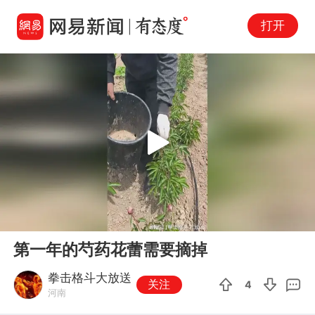
打开
Play
00:00
00:11
En
第一年的芍药花蕾需要摘掉
fu
拳击格斗大放送
关注
4
河南