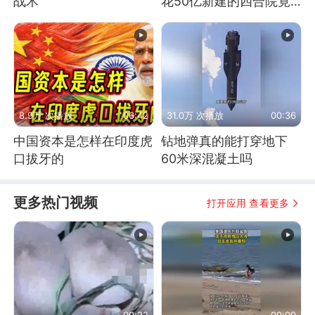
战术
花50亿新建的四合院竟
没人住，发生了啥
8.9万 次播放
06:42
31.0万 次播放
00:36
中国资本是怎样在印度虎
钻地弹真的能打穿地下
口拔牙的
60米深混凝土吗
更多热门视频
打开应用 查看更多
00:22
00:09