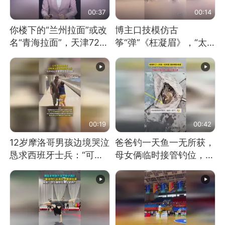
00:37
00:14
你楼下的“兰州拉面”或改
博主口技模仿古
名“青海拉面”，天津72家
筝“弹”《枉凝眉》，“太
面馆已集体更换招牌
像了～你是吃古筝长大的
吗？”“或将成为首位考级
不带古筝的选手。”（来
源：新华每日电讯）
00:19
00:42
12岁摩洛哥男孩边境哭泣
爸爸钓一天鱼一无所获，
恳求西班牙士兵：“可不
母女俩临时接管钓位，用
可以不要把我遣返回国”
玩具鱼竿钓上大鱼