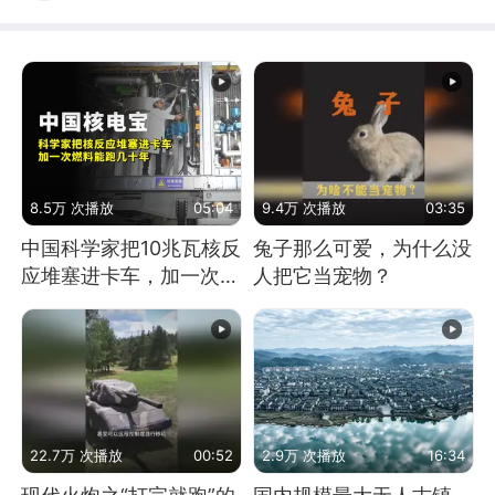
8.5万 次播放
05:04
9.4万 次播放
03:35
中国科学家把10兆瓦核反
兔子那么可爱，为什么没
应堆塞进卡车，加一次燃
人把它当宠物？
料能跑几十年
22.7万 次播放
00:52
2.9万 次播放
16:34