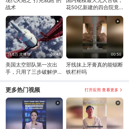
现代火炮之“打完就跑”的
国内规模最大无人古镇，
战术
花50亿新建的四合院竟
没人住，发生了啥
11.8万 次播放
09:47
00:50
美国太空部队第一次出
牙线抹上牙膏真的能锯断
手，只用了三步破解伊朗
铁栏杆吗
防空
更多热门视频
打开应用 查看更多