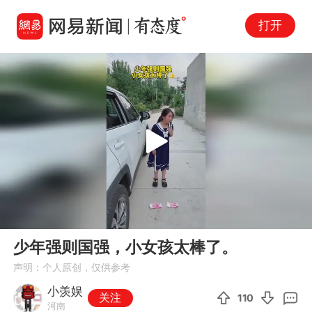
打开
Play
00:00
00:12
En
少年强则国强，小女孩太棒了。
fu
声明：个人原创，仅供参考
小羡娱
关注
110
河南