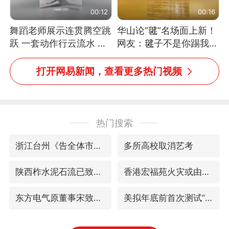
00:12
00:16
舞蹈老师展示连贯腾空跳
华山论“毽”名场面上新！
跃 一套动作行云流水 节
网友：毽子不是你踢我
奏感拉满 网友：怎么做
捡，我踢你捡吗
到又舞又武的？
打开网易新闻，查看更多热门视频
热门搜索
浙江台州《告全体市民书》
多所高校取消艺考
陕西柞水泥石流已致2死 仍有1人失联
香港宏福苑火灾或由烟头引起
东方电气原董事宋致远被查
美拟年底前首次测试“金穹”反导系统