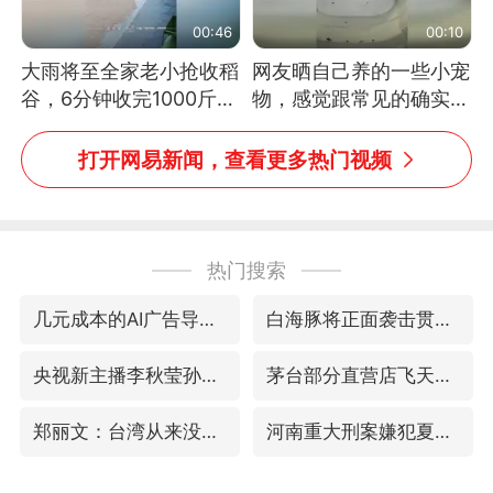
00:46
00:10
大雨将至全家老小抢收稻
网友晒自己养的一些小宠
谷，6分钟收完1000斤，
物，感觉跟常见的确实有
没有一个人掉链子
些不一样
打开网易新闻，查看更多热门视频
热门搜索
几元成本的AI广告导致千万市值蒸发
白海豚将正面袭击贯穿浙江
央视新主播李秋莹孙亚鹏亮相
茅台部分直营店飞天茅台提价
郑丽文：台湾从来没有“独立”过
河南重大刑案嫌犯夏某钢落网