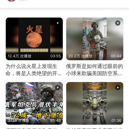
12.4万 次播放
03:55
20.2万 次播放
00:44
为什么说火星上发现生
俄罗斯是如何通过眼前的
命，将是人类绝望的开
小球来欺骗美国防空系统
始？
的
3720 次播放
05:48
01:36