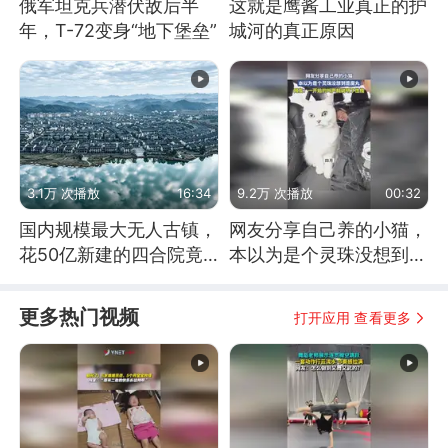
俄军坦克兵潜伏敌后半
这就是鹰酱工业真正的护
年，T-72变身“地下堡垒”
城河的真正原因
3.1万 次播放
16:34
9.2万 次播放
00:32
国内规模最大无人古镇，
网友分享自己养的小猫，
花50亿新建的四合院竟
本以为是个灵珠没想到是
没人住，发生了啥
魔丸
更多热门视频
打开应用 查看更多