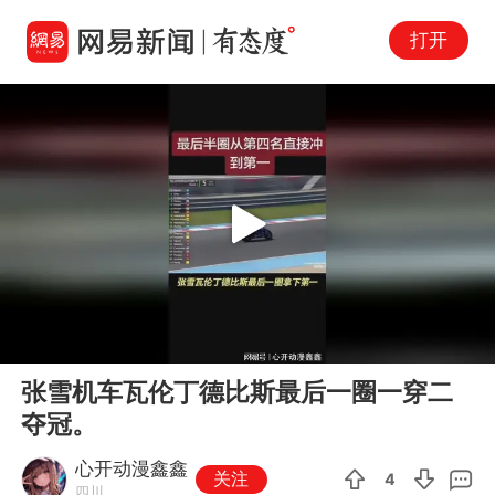
打开
Play
00:00
08:44
En
张雪机车瓦伦丁德比斯最后一圈一穿二
fu
夺冠。
心开动漫鑫鑫
关注
4
四川