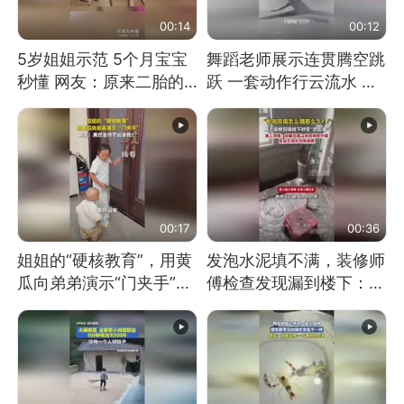
00:14
00:12
5岁姐姐示范 5个月宝宝
舞蹈老师展示连贯腾空跳
秒懂 网友：原来二胎的
跃 一套动作行云流水 节
快乐长这样
奏感拉满 网友：怎么做
到又舞又武的？
00:17
00:36
姐姐的“硬核教育”，用黄
发泡水泥填不满，装修师
瓜向弟弟演示“门夹手”，
傅检查发现漏到楼下：出
网友：果然言传不如身
风口未延伸到外墙
教！