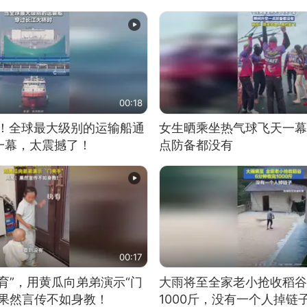
00:18
9米！全球最大级别的运输船通
女生晒乘坐热气球飞天一幕
一幕，太震撼了！
点防备都没有
00:17
育”，用黄瓜向弟弟演示“门
大雨将至全家老小抢收稻谷
：果然言传不如身教！
1000斤，没有一个人掉链