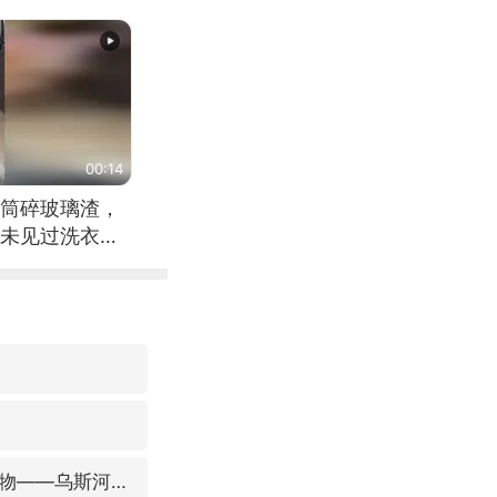
00:14
筒碎玻璃渣，
未见过洗衣机
我国发现稀散金属独立新矿物——乌斯河锗矿