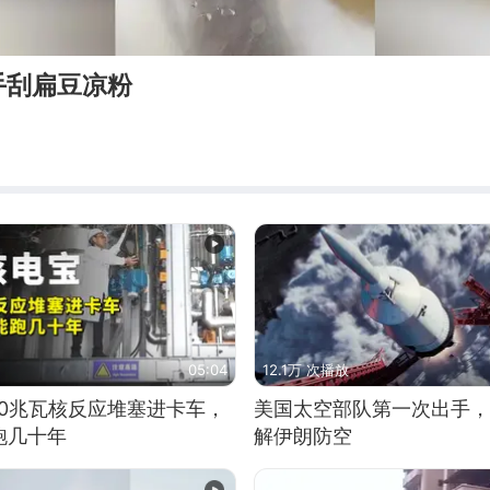
手刮扁豆凉粉
了
05:04
12.1万 次播放
10兆瓦核反应堆塞进卡车，
美国太空部队第一次出手，
跑几十年
解伊朗防空