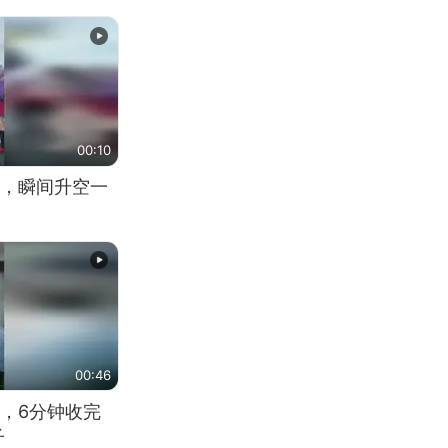
00:10
，瞬间升空一
00:46
，6分钟收完
子