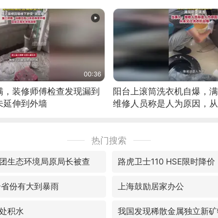
00:36
满，装修师傅检查发现漏到
阳台上滚筒洗衣机自爆，满
未延伸到外墙
维修人员称是人为原因，从
自爆
热门搜索
团生态环境局原局长被查
路虎卫士110 HSE限时降价
个省份有大到暴雨
上海鼓励居家办公
处积水