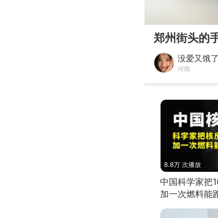
00:00
郑州街头的
没爱又饿
河南
8.8万 次播放
中国科学家把
加一次燃料能