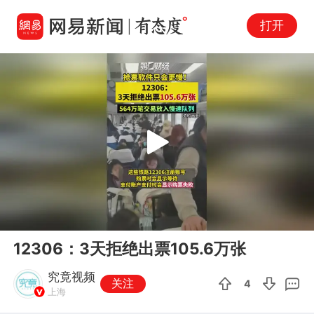
打开
Play
00:00
00:08
En
12306：3天拒绝出票105.6万张
fu
究竟视频
关注
4
上海