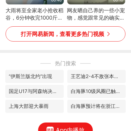
大雨将至全家老小抢收稻
网友晒自己养的一些小宠
谷，6分钟收完1000斤，
物，感觉跟常见的确实有
没有一个人掉链子
些不一样
打开网易新闻，查看更多热门视频
热门搜索
“伊斯兰版北约”出现
王艺迪2-4不敌张本美和止步4强
国足U17与阿森纳决赛取消 并列冠军
白海豚10级风圈已触及浙江
上海大部迎大暴雨
白海豚预计将在浙江苍南到三门一带登陆
App内播放