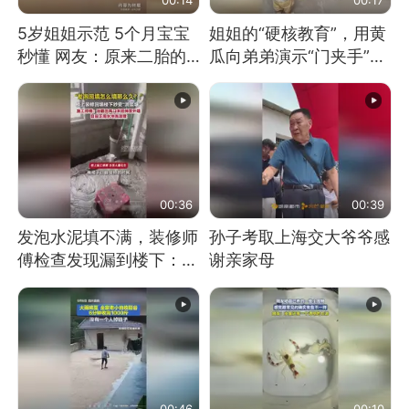
5岁姐姐示范 5个月宝宝
姐姐的“硬核教育”，用黄
秒懂 网友：原来二胎的
瓜向弟弟演示“门夹手”，
快乐长这样
网友：果然言传不如身
教！
00:36
00:39
发泡水泥填不满，装修师
孙子考取上海交大爷爷感
傅检查发现漏到楼下：出
谢亲家母
风口未延伸到外墙
00:46
00:10