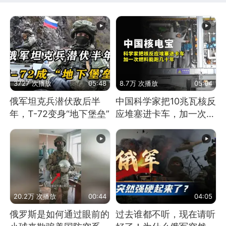
3727 次播放
05:48
8.7万 次播放
05:04
俄军坦克兵潜伏敌后半
中国科学家把10兆瓦核反
年，T-72变身“地下堡垒”
应堆塞进卡车，加一次燃
料能跑几十年
20.2万 次播放
00:44
04:05
俄罗斯是如何通过眼前的
过去谁都不听，现在请听