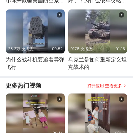
小球来欺骗美国防空系统
好了！为什么俄军突然强
的
硬起来了？
25.2万 次播放
00:52
9178 次播放
01:16
为什么战斗机要追着导弹
乌克兰是如何重新定义坦
飞行
克战术的
更多热门视频
打开应用 查看更多
00:14
00:17