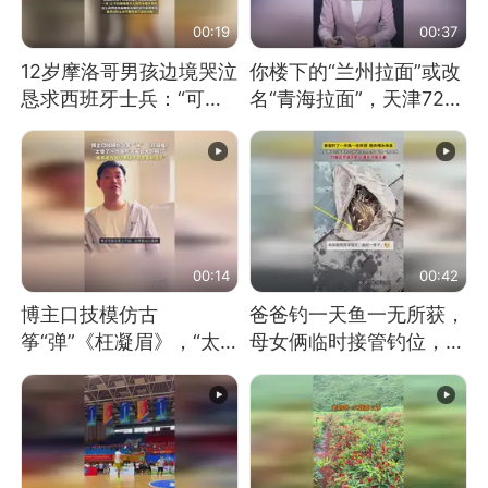
00:19
00:37
12岁摩洛哥男孩边境哭泣
你楼下的“兰州拉面”或改
恳求西班牙士兵：“可不
名“青海拉面”，天津72家
可以不要把我遣返回国”
面馆已集体更换招牌
00:14
00:42
博主口技模仿古
爸爸钓一天鱼一无所获，
筝“弹”《枉凝眉》，“太
母女俩临时接管钓位，用
像了～你是吃古筝长大的
玩具鱼竿钓上大鱼
吗？”“或将成为首位考级
不带古筝的选手。”（来
源：新华每日电讯）