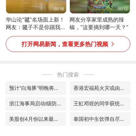
00:16
00:12
华山论“毽”名场面上新！
网友分享家里成熟的辣
网友：毽子不是你踢我
椒，“这要摘到哪一天？”
捡，我踢你捡吗
打开网易新闻，查看更多热门视频
热门搜索
预计“白海豚”明晚将在浙江舟山到福建福鼎一带沿海登陆
香港宏福苑火灾或由烟头引起
浙江海事局启动Ⅰ级防台应急响应
王虹邓煜的同学获统计学界诺贝尔奖
美股创4月份以来最大单周涨幅
泰国初中生饮弹自尽前开了26枪