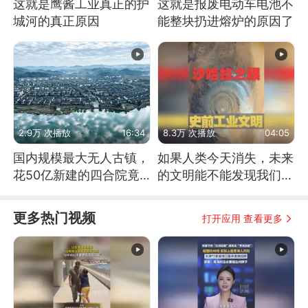
这就是鹰酱工业真正的护
这就是报废电动车电池不
城河的真正原因
能整块扔进熔炉的原因了
2.9万 次播放
16:34
8.3万 次播放
04:05
国内规模最大无人古镇，
如果人类今天消失，未来
花50亿新建的四合院竟
的文明能不能发现我们存
没人住，发生了啥
在过？
更多热门视频
打开应用 查看更多