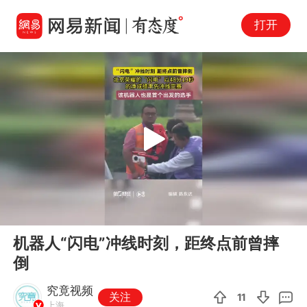
打开
Play
00:00
00:25
En
机器人“闪电”冲线时刻，距终点前曾摔
fu
倒
究竟视频
关注
11
上海