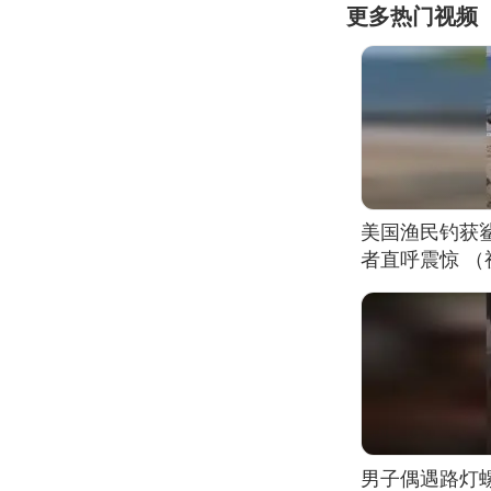
更多热门视频
美国渔民钓获
者直呼震惊 
男子偶遇路灯螺