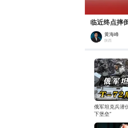
00:00
临近终点摔
黄海峰
陕西
3642 次播放
俄军坦克兵潜伏
下堡垒”