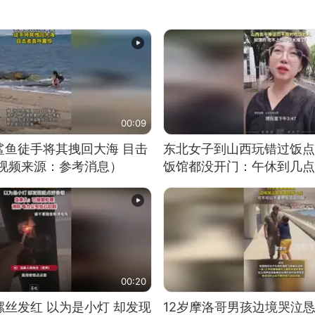
00:09
鲨鱼徒手将其拽回大海 目击
东北女子到山西玩错过饭点
（视频来源：参考消息）
饭馆都没开门：午休到几点
00:20
丝发红 以为是小灯 却发现
12岁摩洛哥男孩边境哭泣