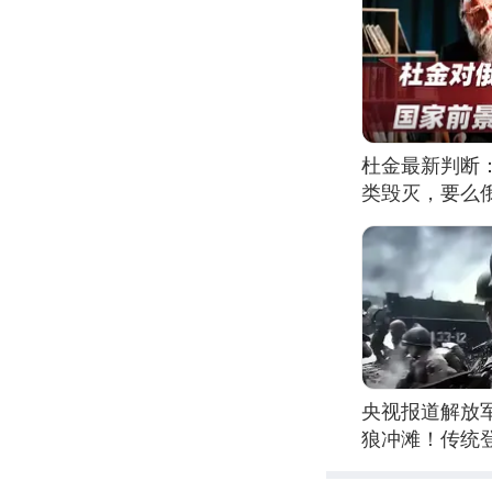
杜金最新判断
类毁灭，要么
央视报道解放
狼冲滩！传统