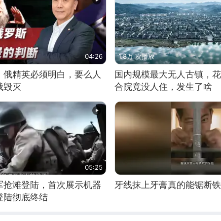
04:26
1.8万 次播放
：俄精英必须明白，要么人
国内规模最大无人古镇，花
俄毁灭
合院竟没人住，发生了啥
05:25
军抢滩登陆，首次展示机器
牙线抹上牙膏真的能锯断铁
登陆彻底终结