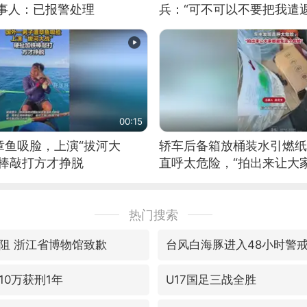
当事人：已报警处理
兵：“可不可以不要把我遣返
00:15
章鱼吸脸，上演“拔河大
轿车后备箱放桶装水引燃纸
铁棒敲打方才挣脱
直呼太危险，“拍出来让大
险”
热门搜索
阻 浙江省博物馆致歉
台风白海豚进入48小时警
10万获刑1年
U17国足三战全胜