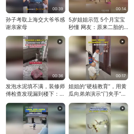
00:39
00:14
孙子考取上海交大爷爷感
5岁姐姐示范 5个月宝宝
谢亲家母
秒懂 网友：原来二胎的
快乐长这样
00:36
00:17
发泡水泥填不满，装修师
姐姐的“硬核教育”，用黄
傅检查发现漏到楼下：出
瓜向弟弟演示“门夹手”，
风口未延伸到外墙
网友：果然言传不如身
教！