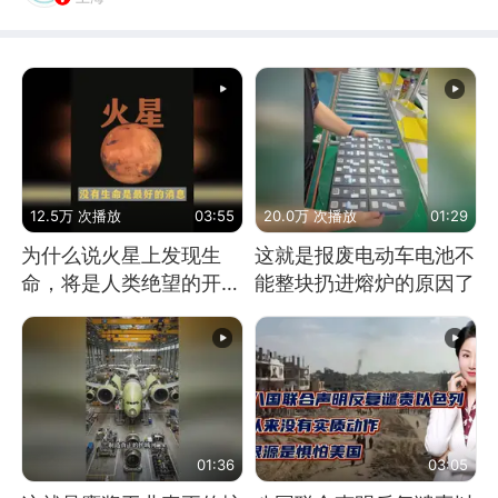
12.5万 次播放
03:55
20.0万 次播放
01:29
为什么说火星上发现生
这就是报废电动车电池不
命，将是人类绝望的开
能整块扔进熔炉的原因了
始？
01:36
03:05