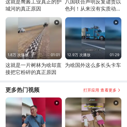
这就是鹰酱工业真正的护
八国联合声明反复谴责以
城河的真正原因
色列！从来没有实质动
作！根源是惧怕美国
1.8万 次播放
01:01
12.9万 次播放
01:29
这就是一片树林为啥却直
为啥国外这么多长头卡车
接把它粉碎的真正原因
更多热门视频
打开应用 查看更多