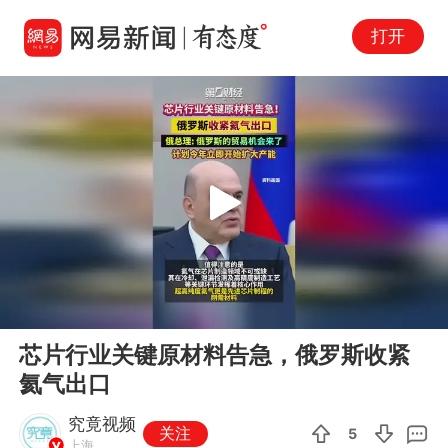
打开
Play
00:00
00:07
En
芯片行业关键原材料告急，俄罗斯收紧
fu
氦气出口
究竟视频
关注
5
上海