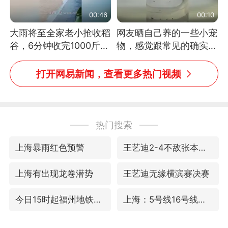
00:46
00:10
大雨将至全家老小抢收稻
网友晒自己养的一些小宠
谷，6分钟收完1000斤，
物，感觉跟常见的确实有
没有一个人掉链子
些不一样
打开网易新闻，查看更多热门视频
热门搜索
上海暴雨红色预警
王艺迪2-4不敌张本美和止步4强
上海有出现龙卷潜势
王艺迪无缘横滨赛决赛
今日15时起福州地铁高架区段停运
上海：5号线16号线浦江线全线停运