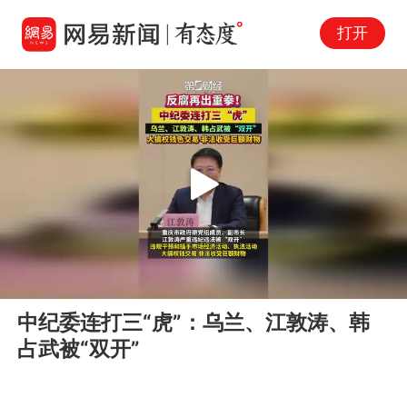
打开
Play
00:00
00:10
En
中纪委连打三“虎”：乌兰、江敦涛、韩
fu
占武被“双开”