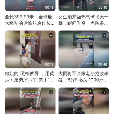
00:18
00:10
全长399.99米！全球最
女生晒乘坐热气球飞天一
大级别的运输船通过长江
幕，瞬间升空一点防备都
大桥这一幕，太震撼了！
没有
00:17
00:46
姐姐的“硬核教育”，用黄
大雨将至全家老小抢收稻
瓜向弟弟演示“门夹手”，
谷，6分钟收完1000斤，
网友：果然言传不如身
没有一个人掉链子
教！