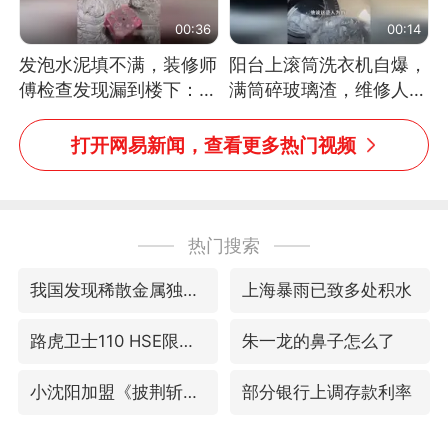
00:36
00:14
发泡水泥填不满，装修师
阳台上滚筒洗衣机自爆，
傅检查发现漏到楼下：出
满筒碎玻璃渣，维修人员
风口未延伸到外墙
称是人为原因，从未见过
洗衣机自爆
打开网易新闻，查看更多热门视频
热门搜索
我国发现稀散金属独立新矿物——乌斯河锗矿
上海暴雨已致多处积水
路虎卫士110 HSE限时降价
朱一龙的鼻子怎么了
小沈阳加盟《披荆斩棘》
部分银行上调存款利率