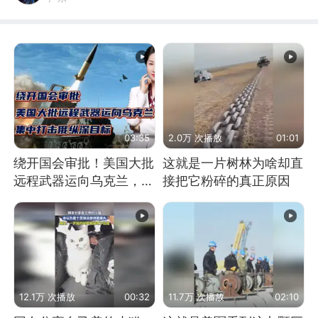
03:35
2.0万 次播放
01:01
绕开国会审批！美国大批
这就是一片树林为啥却直
远程武器运向乌克兰，集
接把它粉碎的真正原因
中打击俄纵深目标
12.1万 次播放
00:32
11.7万 次播放
02:10