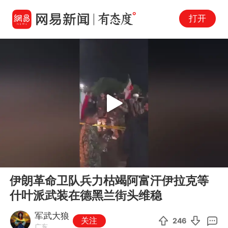
打开
Play
00:00
00:26
En
伊朗革命卫队兵力枯竭阿富汗伊拉克等
fu
什叶派武装在德黑兰街头维稳
军武大狼
关注
246
广东