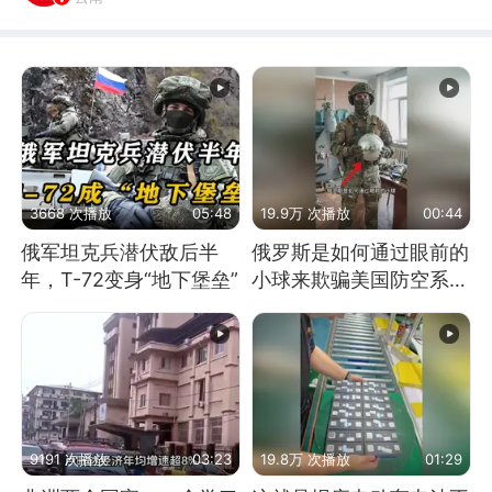
3668 次播放
05:48
19.9万 次播放
00:44
俄军坦克兵潜伏敌后半
俄罗斯是如何通过眼前的
年，T-72变身“地下堡垒”
小球来欺骗美国防空系统
的
9191 次播放
03:23
19.8万 次播放
01:29