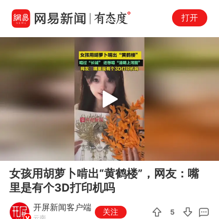
打开
Play
00:00
00:16
En
女孩用胡萝卜啃出“黄鹤楼”，网友：嘴
fu
里是有个3D打印机吗
开屏新闻客户端
关注
5
云南