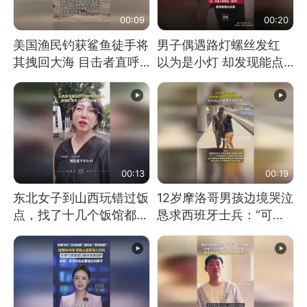
00:09
00:20
美国渔民钓获鲨鱼徒手将
男子偶遇路灯螺丝发红
其拽回大海 目击者直呼
以为是小灯 却发现能点
震惊 （视频来源：参考
燃香烟 当事人：已报警
消息）
处理
00:13
00:19
东北女子到山西玩错过饭
12岁摩洛哥男孩边境哭泣
点，找了十几个饭馆都没
恳求西班牙士兵：“可不
开门：午休到几点
可以不要把我遣返回国”