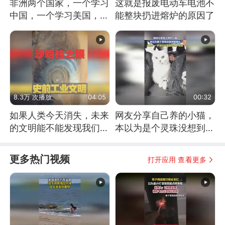
非洲两个国家，一个学习
这就是报废电动车电池不
中国，一个学习美国，结
能整块扔进熔炉的原因了
果怎么样了？
8.3万 次播放
04:05
00:32
如果人类今天消失，未来
网友分享自己养的小猫，
的文明能不能发现我们存
本以为是个灵珠没想到是
在过？
魔丸
更多热门视频
打开应用 查看更多