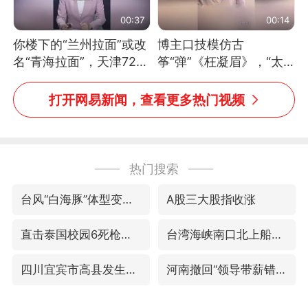
00:37
00:14
你楼下的“兰州拉面”或改
博主口技模仿古
名“青海拉面”，天津72家
筝“弹”《枉凝眉》，“太
面馆已集体更换招牌
像了～你是吃古筝长大的
吗？”“或将成为首位考级
打开网易新闻，查看更多热门视频
不带古筝的选手。”（来
源：新华每日电讯）
热门搜索
台风“白海豚”体型变大！环流面积接近13个浙江那么大
A股三大股指收涨
直击泰国校园6死枪击案现场
台湾海峡南口北上船舶实施交通管制
四川宜宾市高县发生4.9级地震
河南撤回“领导带薪错峰休假”通知