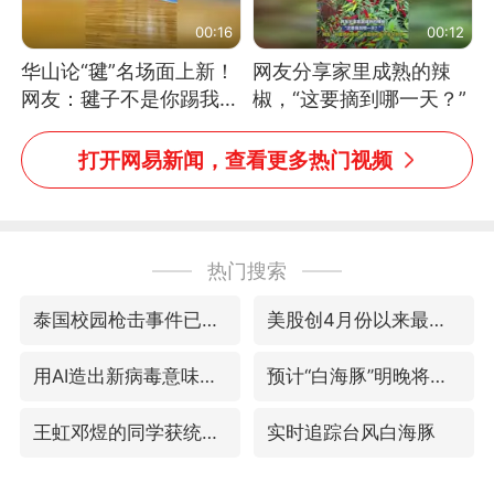
00:16
00:12
华山论“毽”名场面上新！
网友分享家里成熟的辣
网友：毽子不是你踢我
椒，“这要摘到哪一天？”
捡，我踢你捡吗
打开网易新闻，查看更多热门视频
热门搜索
泰国校园枪击事件已致8死30余伤
美股创4月份以来最大单周涨幅
用AI造出新病毒意味着什么
预计“白海豚”明晚将在浙江舟山到福建福鼎一带沿海登陆
王虹邓煜的同学获统计学界诺贝尔奖
实时追踪台风白海豚