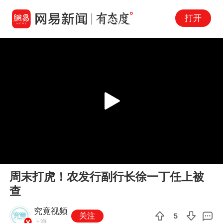
打开
Play
00:00
00:06
En
周末打虎！农发行副行长徐一丁任上被
fu
查
究竟视频
关注
5
上海