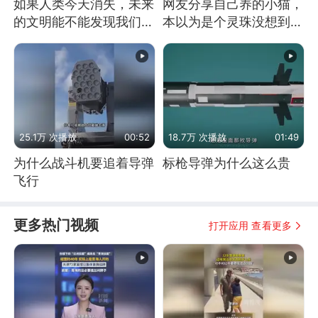
如果人类今天消失，未来
网友分享自己养的小猫，
的文明能不能发现我们存
本以为是个灵珠没想到是
在过？
魔丸
25.1万 次播放
00:52
18.7万 次播放
01:49
为什么战斗机要追着导弹
标枪导弹为什么这么贵
飞行
更多热门视频
打开应用 查看更多