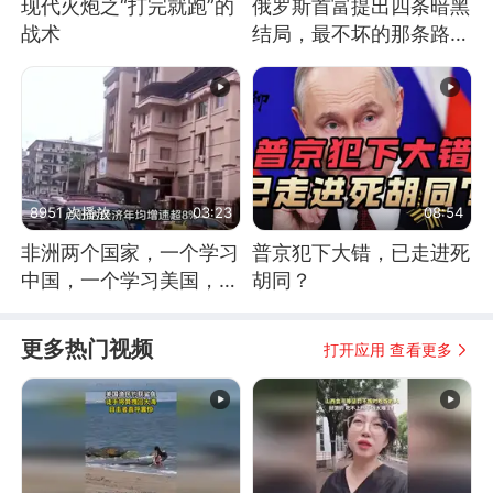
现代火炮之“打完就跑”的
俄罗斯首富提出四条暗黑
战术
结局，最不坏的那条路是
通向东方
8951 次播放
03:23
08:54
非洲两个国家，一个学习
普京犯下大错，已走进死
中国，一个学习美国，结
胡同？
果怎么样了？
更多热门视频
打开应用 查看更多