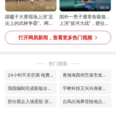
00:16
00:15
踢毽子大赛现场上演“足
国外一男子遭章鱼吸脸，
尖上的武林争霸”。网
上演“拔河大战”，硬扯加
友：这哪是踢毽子，分明
铁棒敲打方才挣脱
是武侠片现场！#睡个好
打开网易新闻，查看更多热门视频
觉
热门搜索
24小时不关空调 电费会更低吗
青海海西州茫崖市发生3.1级地震
我国编制完成新版全月地质图
宇树科技王兴兴身家有望超200亿元
部分观众入场受阻 浙江省博物馆致歉
台风白海豚登陆地点更新