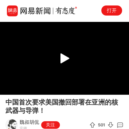
打开
Play
00:00
04:26
En
中国首次要求美国撤回部署在亚洲的核
fu
武器与导弹！
魏叔胡侃
关注
501
安徽