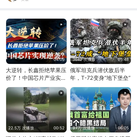
04:09
3642 次播放
05:48
大逆转，长鑫拒绝苹果压
俄军坦克兵潜伏敌后半
价了！中国芯片产业实现
年，T-72变身“地下堡垒”
怎样的逆袭？
22.5万 次播放
00:52
3.1万 次播放
06:05