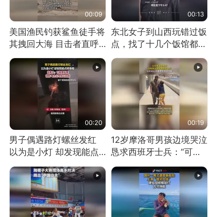
00:09
00:13
美国渔民钓获鲨鱼徒手将
东北女子到山西玩错过饭
其拽回大海 目击者直呼
点，找了十几个饭馆都没
震惊 （视频来源：参考
开门：午休到几点
消息）
00:20
00:19
男子偶遇路灯螺丝发红
12岁摩洛哥男孩边境哭泣
以为是小灯 却发现能点
恳求西班牙士兵：“可不
燃香烟 当事人：已报警
可以不要把我遣返回国”
处理