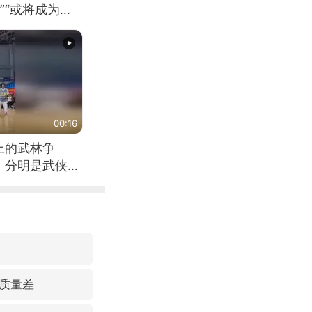
”“或将成为首
（来源：新华每
00:16
上的武林争
，分明是武侠片
质量差