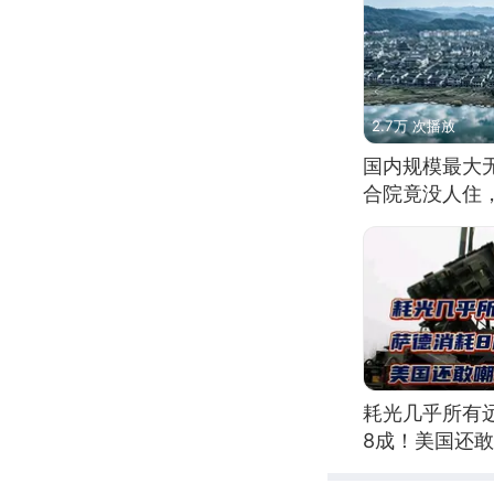
2.7万 次播放
国内规模最大
合院竟没人住
耗光几乎所有
8成！美国还