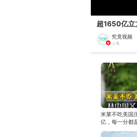
00:00
超1650亿
究竟视频
上海
米莱不吃美国压
亿，每一分都