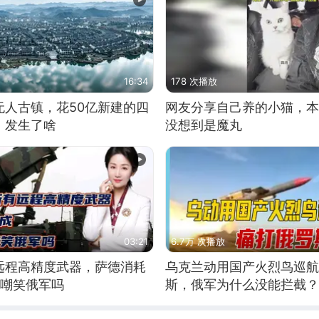
16:34
178 次播放
无人古镇，花50亿新建的四
网友分享自己养的小猫，本
，发生了啥
没想到是魔丸
03:21
6.7万 次播放
远程高精度武器，萨德消耗
乌克兰动用国产火烈鸟巡航
敢嘲笑俄军吗
斯，俄军为什么没能拦截？