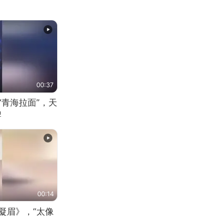
00:37
“青海拉面”，天
牌
00:14
凝眉》，“太像