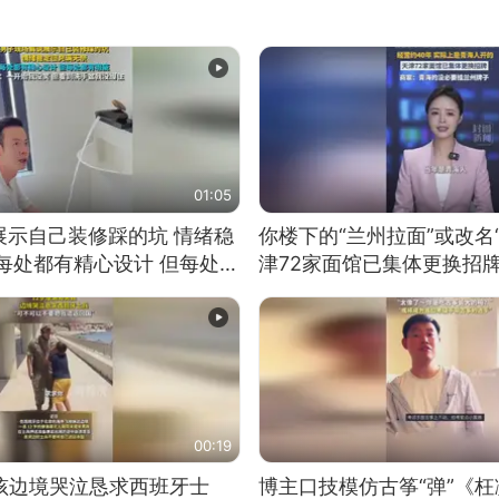
01:05
展示自己装修踩的坑 情绪稳
你楼下的“兰州拉面”或改名
每处都有精心设计 但每处都
津72家面馆已集体更换招
一开始我没笑 但看到洗手盆
00:19
男孩边境哭泣恳求西班牙士
博主口技模仿古筝“弹”《枉