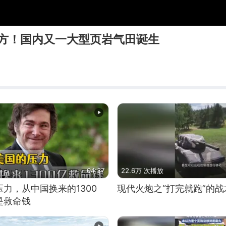
立方！国内又一大型页岩气田诞生
04:37
22.6万 次播放
力，从中国换来的1300
现代火炮之“打完就跑”的战
是救命钱