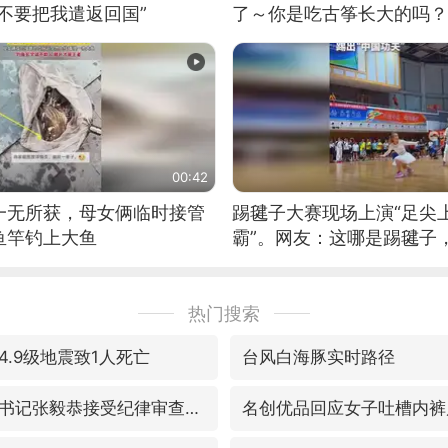
不要把我遣返回国”
了～你是吃古筝长大的吗？
位考级不带古筝的选手。”
日电讯）
00:42
一无所获，母女俩临时接管
踢毽子大赛现场上演“足尖
鱼竿钓上大鱼
霸”。网友：这哪是踢毽子
现场！#睡个好觉
热门搜索
.9级地震致1人死亡
台风白海豚实时路径
福建省泉州市委书记张毅恭接受纪律审查和监察调查
名创优品回应女子吐槽内裤