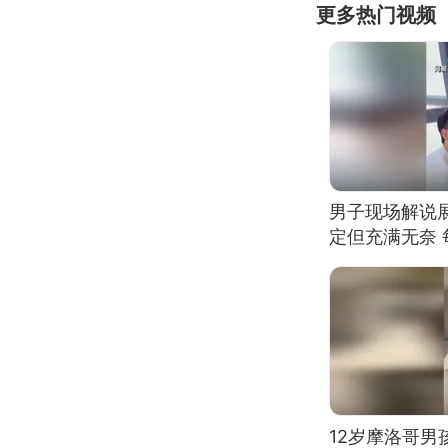
更多热门视频
男子现场解说
定但充满无奈 
有瑕疵 网友：
我没绷住
12岁摩洛哥