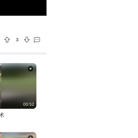
00:08
Enter
fullscreen
3
00:52
术