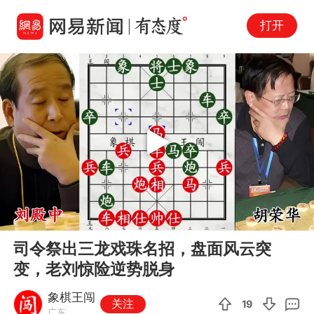
打开
Play
00:00
08:38
En
司令祭出三龙戏珠名招，盘面风云突
fu
变，老刘惊险逆势脱身
象棋王闯
关注
19
广东