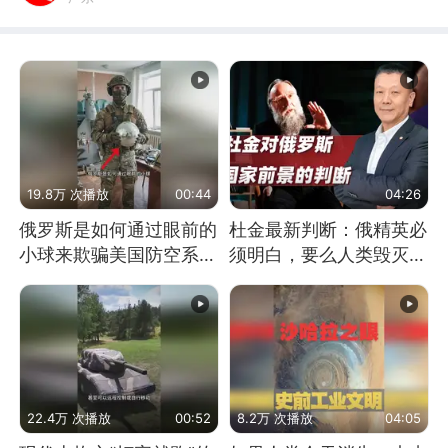
19.8万 次播放
00:44
04:26
俄罗斯是如何通过眼前的
杜金最新判断：俄精英必
小球来欺骗美国防空系统
须明白，要么人类毁灭，
的
要么俄毁灭
22.4万 次播放
00:52
8.2万 次播放
04:05