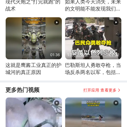
现代火炮之“打完就跑”的
如果人类今天消失，未来
战术
的文明能不能发现我们存
在过？
01:36
1.5万 次播放
02:32
这就是鹰酱工业真正的护
巴勒斯坦人勇敢夺枪，当
城河的真正原因
场反杀两名以军，包括一
名少校
更多热门视频
打开应用 查看更多