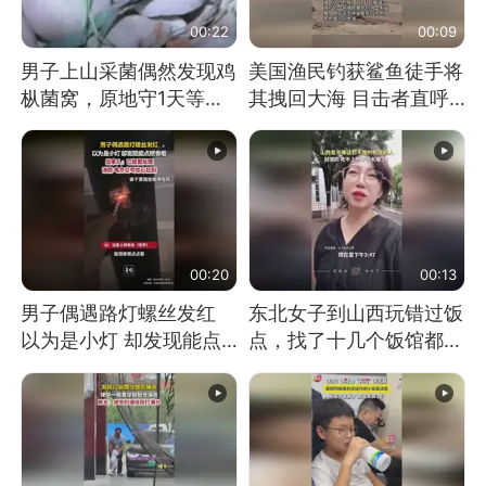
00:22
00:09
男子上山采菌偶然发现鸡
美国渔民钓获鲨鱼徒手将
枞菌窝，原地守1天等它
其拽回大海 目击者直呼
长大：挖了140多朵
震惊 （视频来源：参考
消息）
00:20
00:13
男子偶遇路灯螺丝发红
东北女子到山西玩错过饭
以为是小灯 却发现能点
点，找了十几个饭馆都没
燃香烟 当事人：已报警
开门：午休到几点
处理