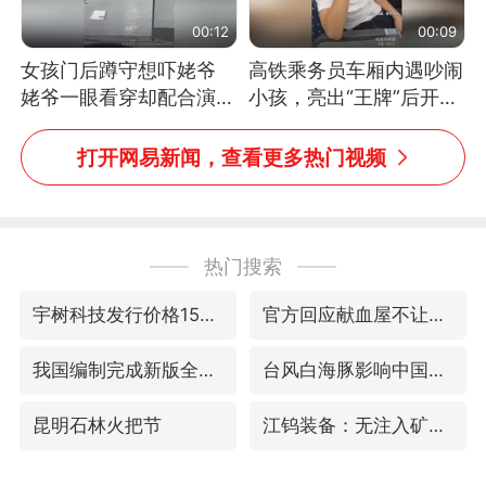
00:12
00:09
女孩门后蹲守想吓姥爷
高铁乘务员车厢内遇吵闹
姥爷一眼看穿却配合演出
小孩，亮出“王牌”后开启
网友：姥爷的演技我打满
一键静音
分
打开网易新闻，查看更多热门视频
热门搜索
宇树科技发行价格150.80元/股
官方回应献血屋不让市民入内躲雨
我国编制完成新版全月地质图
台风白海豚影响中国已成定局
昆明石林火把节
江钨装备：无注入矿山资产安排