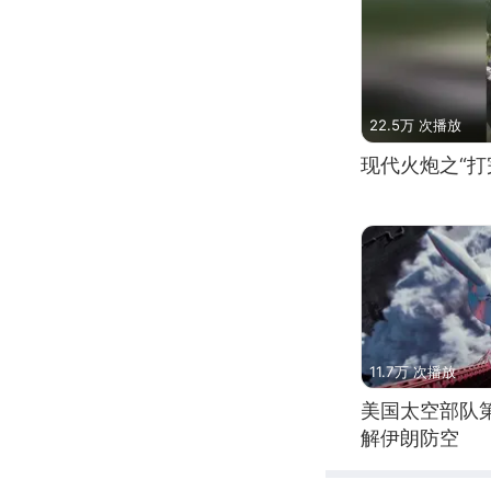
22.5万 次播放
现代火炮之“打
11.7万 次播放
美国太空部队
解伊朗防空