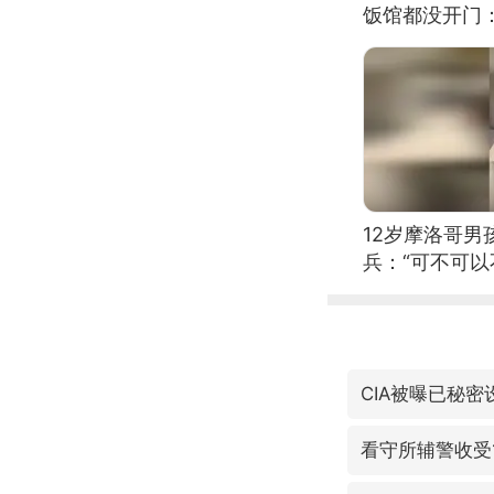
饭馆都没开门
12岁摩洛哥
兵：“可不可以
CIA被曝已秘
看守所辅警收受