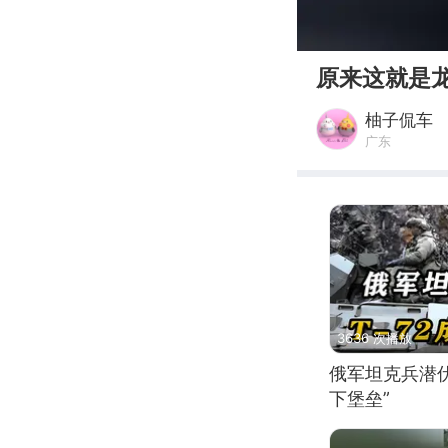
00:00
原来这就是
柚子侃车
广东
3636 次播放
俄军坦克兵潜伏
下堡垒”