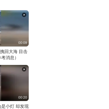
00:09
拽回大海 目击
参考消息）
00:20
为是小灯 却发现