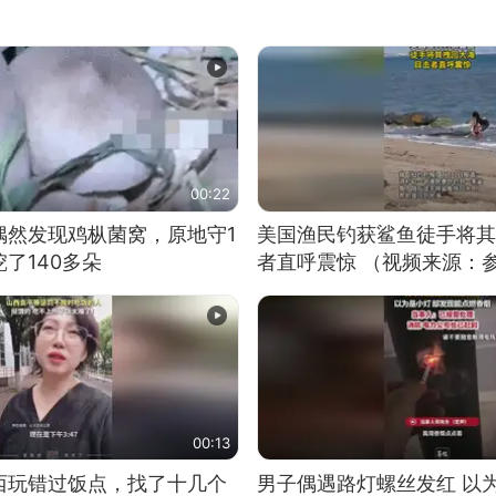
00:22
偶然发现鸡枞菌窝，原地守1
美国渔民钓获鲨鱼徒手将其
了140多朵
者直呼震惊 （视频来源：
00:13
西玩错过饭点，找了十几个
男子偶遇路灯螺丝发红 以