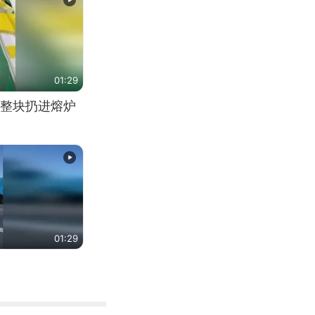
01:29
整块扔进熔炉
01:29