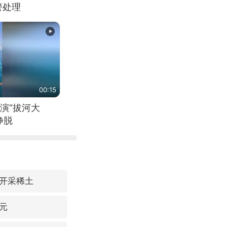
警处理
00:15
演“拔河大
挣脱
开采稀土
元