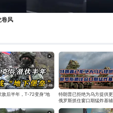
龙卷风
05:48
敌后半年，T-72变身“地
特朗普已拒绝为乌方提供更
俄罗斯抓住窗口期猛炸基辅