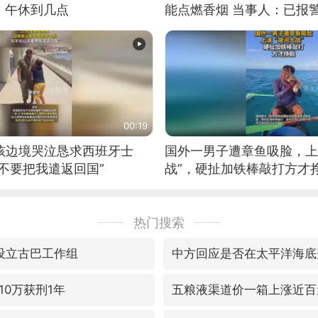
：午休到几点
能点燃香烟 当事人：已报
00:19
男孩边境哭泣恳求西班牙士
国外一男子遭章鱼吸脸，上
不要把我遣返回国”
战”，硬扯加铁棒敲打方才
热门搜索
密设立古巴工作组
中方回应是否在太平洋海底
10万获刑1年
五粮液渠道价一箱上涨近百