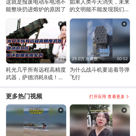
这就是报废电动车电池不
如果人类今天消失，未来
能整块扔进熔炉的原因了
的文明能不能发现我们存
在过？
03:21
25.0万 次播放
00:52
耗光几乎所有远程高精度
为什么战斗机要追着导弹
武器，萨德消耗8成！美
飞行
国还敢嘲笑俄军吗
更多热门视频
打开应用 查看更多