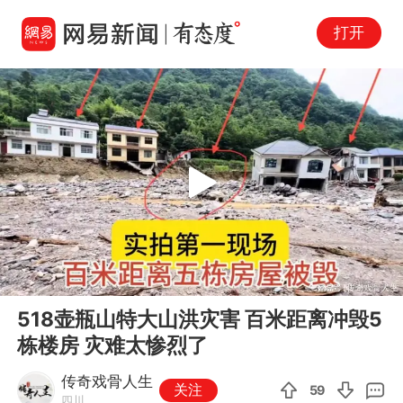
打开
Play
00:00
05:14
En
518壶瓶山特大山洪灾害 百米距离冲毁5
fu
栋楼房 灾难太惨烈了
传奇戏骨人生
关注
59
四川