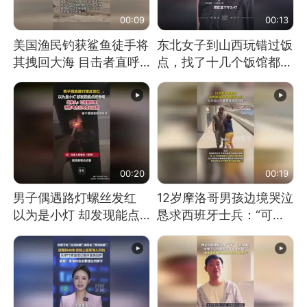
00:09
00:13
美国渔民钓获鲨鱼徒手将
东北女子到山西玩错过饭
其拽回大海 目击者直呼
点，找了十几个饭馆都没
震惊 （视频来源：参考
开门：午休到几点
消息）
00:20
00:19
男子偶遇路灯螺丝发红
12岁摩洛哥男孩边境哭泣
以为是小灯 却发现能点
恳求西班牙士兵：“可不
燃香烟 当事人：已报警
可以不要把我遣返回国”
处理