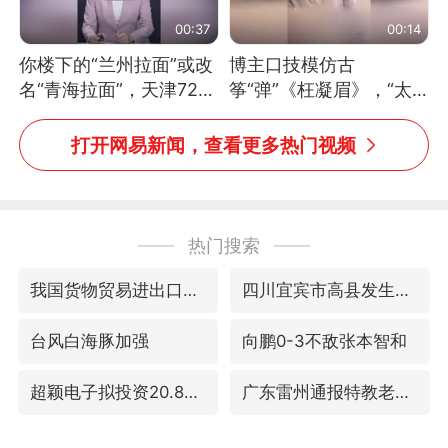
00:37
00:14
你楼下的“兰州拉面”或改
博主口技模仿古
名“青海拉面”，天津72家
筝“弹”《枉凝眉》，“太
面馆已集体更换招牌
像了～你是吃古筝长大的
吗？”“或将成为首位考级
打开网易新闻，查看更多热门视频
不带古筝的选手。”（来
源：新华每日电讯）
热门搜索
我国货物贸易进出口超30万亿元
四川宜宾市高县发生4.9级地震
台风白海豚加强
向鹏0-3不敌张本智和
超颖电子拟投资20.86亿建设新项目
广东雷州通报特教老师招聘违规事件