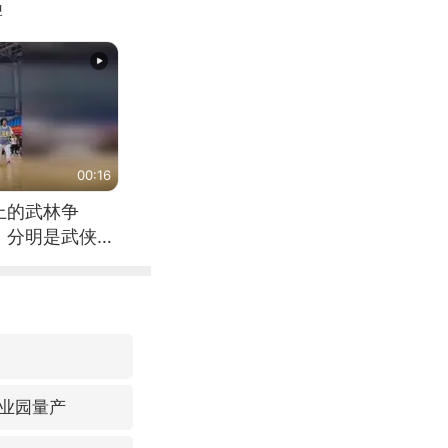
牌
00:16
上的武林争
，分明是武侠片
业园量产