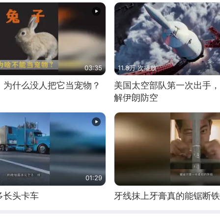
03:35
11.8万 次播放
，为什么没人把它当宠物？
美国太空部队第一次出手，
解伊朗防空
01:29
多长头卡车
牙线抹上牙膏真的能锯断铁