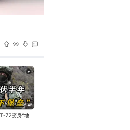
00:11
Enter
fullscreen
99
05:48
-72变身“地