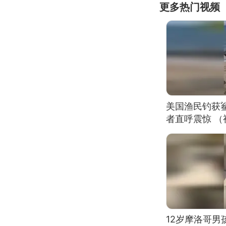
更多热门视频
美国渔民钓获
者直呼震惊 
12岁摩洛哥