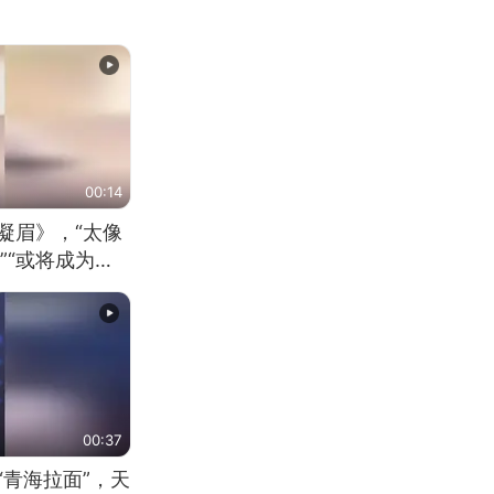
00:14
凝眉》，“太像
”“或将成为首
（来源：新华每
00:37
“青海拉面”，天