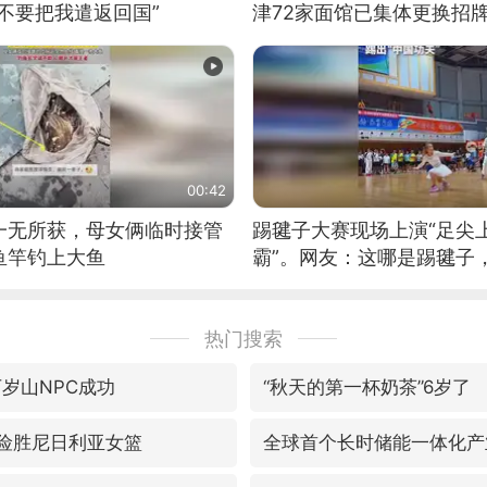
不要把我遣返回国”
津72家面馆已集体更换招
00:42
一无所获，母女俩临时接管
踢毽子大赛现场上演“足尖
鱼竿钓上大鱼
霸”。网友：这哪是踢毽子
现场！#睡个好觉
热门搜索
万岁山NPC成功
“秋天的第一杯奶茶”6岁了
7险胜尼日利亚女篮
全球首个长时储能一体化产