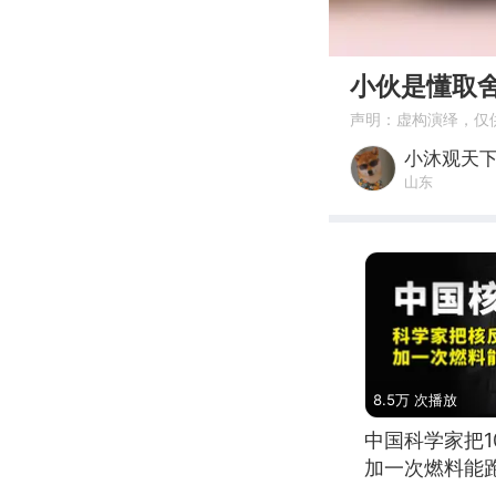
00:00
小伙是懂取
声明：虚构演绎，仅
小沐观天
山东
8.5万 次播放
中国科学家把
加一次燃料能