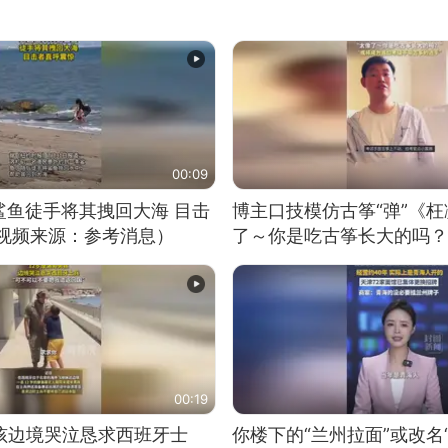
00:09
鲨鱼徒手将其拽回大海 目击
博主口技模仿古筝“弹”《枉
（视频来源：参考消息）
了～你是吃古筝长大的吗？
位考级不带古筝的选手。”
日电讯）
00:19
男孩边境哭泣恳求西班牙士
你楼下的“兰州拉面”或改名