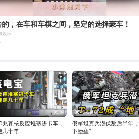
舍的，在车和车模之间，坚定的选择豪车！
供娱乐
下
05:04
3675 次播放
10兆瓦核反应堆塞进卡车，
俄军坦克兵潜伏敌后半年，T
跑几十年
下堡垒”