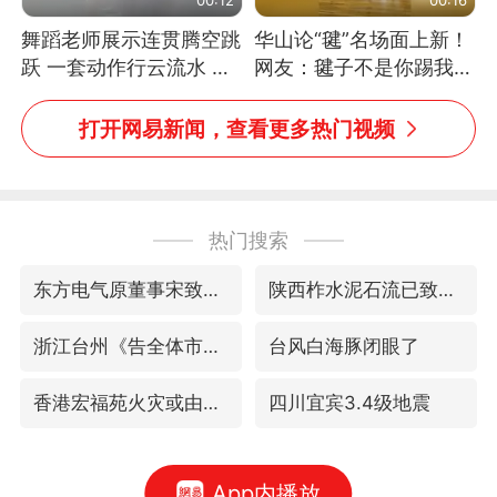
舞蹈老师展示连贯腾空跳
华山论“毽”名场面上新！
跃 一套动作行云流水 节
网友：毽子不是你踢我
奏感拉满 网友：怎么做
捡，我踢你捡吗
到又舞又武的？
打开网易新闻，查看更多热门视频
热门搜索
东方电气原董事宋致远被查
陕西柞水泥石流已致2死 仍有1人失联
浙江台州《告全体市民书》
台风白海豚闭眼了
香港宏福苑火灾或由烟头引起
四川宜宾3.4级地震
App内播放