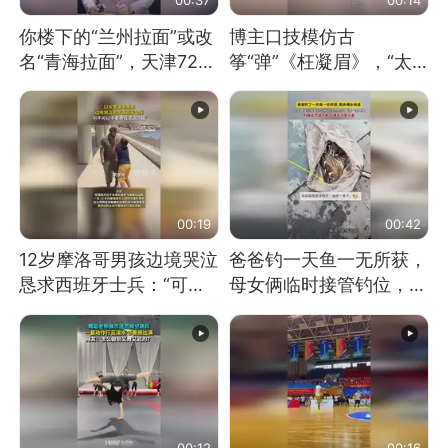
你楼下的“兰州拉面”或改
博主口技模仿古
名“青海拉面”，天津72家
筝“弹”《枉凝眉》，“太
面馆已集体更换招牌
像了～你是吃古筝长大的
吗？”“或将成为首位考级
不带古筝的选手。”（来
源：新华每日电讯）
00:19
00:42
12岁摩洛哥男孩边境哭泣
爸爸钓一天鱼一无所获，
恳求西班牙士兵：“可不
母女俩临时接管钓位，用
可以不要把我遣返回国”
玩具鱼竿钓上大鱼
00:12
00:16