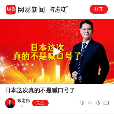
打开
Play
00:00
03:13
En
日本这次真的不是喊口号了
fu
臧老师
关注
15
广东