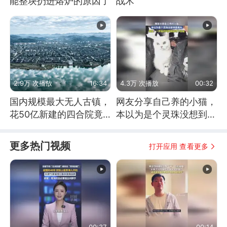
能整块扔进熔炉的原因了
战术
2.9万 次播放
16:34
4.3万 次播放
00:32
国内规模最大无人古镇，
网友分享自己养的小猫，
花50亿新建的四合院竟
本以为是个灵珠没想到是
没人住，发生了啥
魔丸
更多热门视频
打开应用 查看更多
00:37
00:14