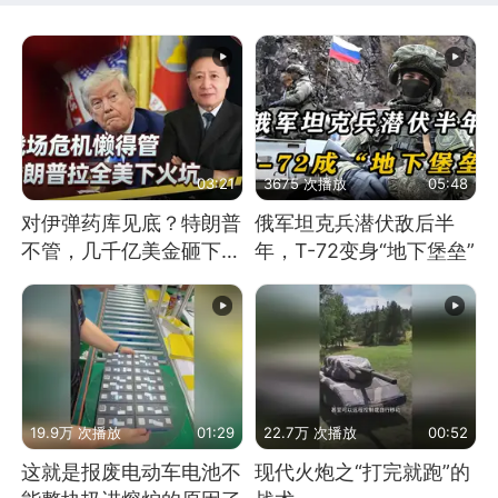
03:21
3675 次播放
05:48
对伊弹药库见底？特朗普
俄军坦克兵潜伏敌后半
不管，几千亿美金砸下，
年，T-72变身“地下堡垒”
拉着全美下火坑
19.9万 次播放
01:29
22.7万 次播放
00:52
这就是报废电动车电池不
现代火炮之“打完就跑”的