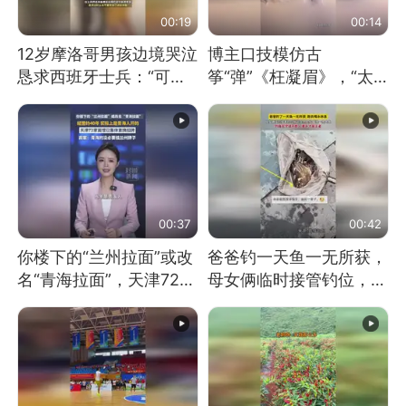
00:19
00:14
12岁摩洛哥男孩边境哭泣
博主口技模仿古
恳求西班牙士兵：“可不
筝“弹”《枉凝眉》，“太
可以不要把我遣返回国”
像了～你是吃古筝长大的
吗？”“或将成为首位考级
不带古筝的选手。”（来
源：新华每日电讯）
00:37
00:42
你楼下的“兰州拉面”或改
爸爸钓一天鱼一无所获，
名“青海拉面”，天津72家
母女俩临时接管钓位，用
面馆已集体更换招牌
玩具鱼竿钓上大鱼