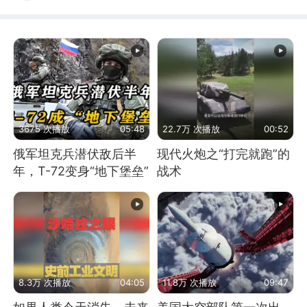
3675 次播放
05:48
22.7万 次播放
00:52
俄军坦克兵潜伏敌后半
现代火炮之“打完就跑”的
年，T-72变身“地下堡垒”
战术
8.3万 次播放
04:05
11.8万 次播放
09:47