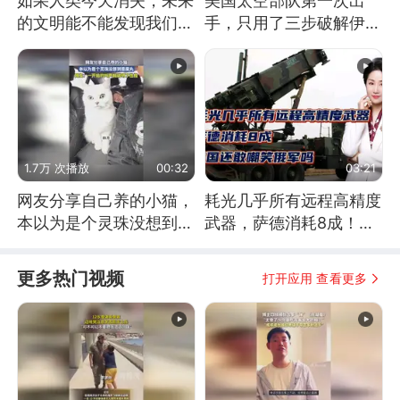
如果人类今天消失，未来
美国太空部队第一次出
的文明能不能发现我们存
手，只用了三步破解伊朗
在过？
防空
1.7万 次播放
00:32
03:21
网友分享自己养的小猫，
耗光几乎所有远程高精度
本以为是个灵珠没想到是
武器，萨德消耗8成！美
魔丸
国还敢嘲笑俄军吗
更多热门视频
打开应用 查看更多