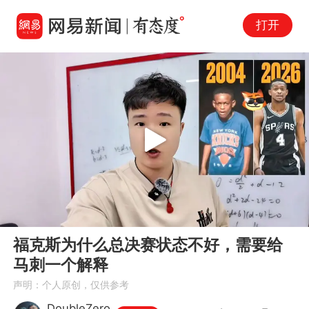
打开
Play
00:00
00:27
En
福克斯为什么总决赛状态不好，需要给
fu
马刺一个解释
声明：个人原创，仅供参考
DoubleZero