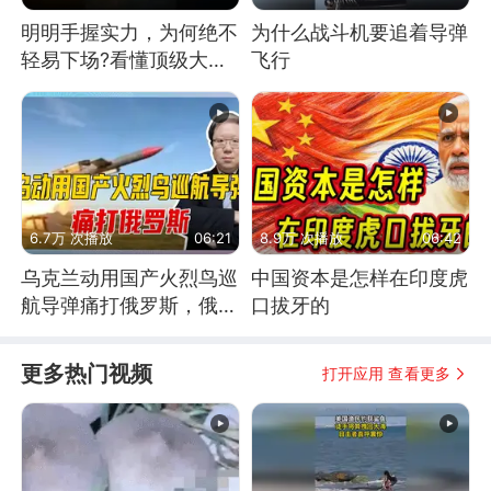
明明手握实力，为何绝不
为什么战斗机要追着导弹
轻易下场?看懂顶级大国
飞行
谋略
6.7万 次播放
06:21
8.9万 次播放
06:42
乌克兰动用国产火烈鸟巡
中国资本是怎样在印度虎
航导弹痛打俄罗斯，俄军
口拔牙的
为什么没能拦截？
更多热门视频
打开应用 查看更多