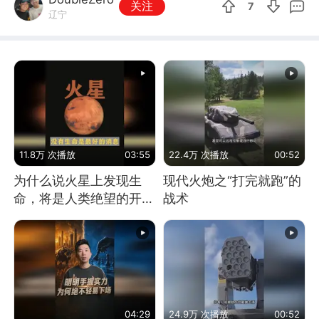
关注
7
辽宁
11.8万 次播放
03:55
22.4万 次播放
00:52
为什么说火星上发现生
现代火炮之“打完就跑”的
命，将是人类绝望的开
战术
始？
04:29
24.9万 次播放
00:52