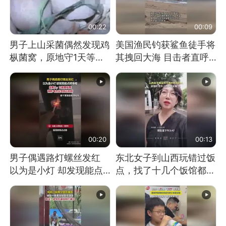
00:22
00:09
男子上山采菌偶然发现鸡
美国渔民钓获鲨鱼徒手将
枞菌窝，原地守1天等它
其拽回大海 目击者直呼
长大：挖了140多朵
震惊 （视频来源：参考
消息）
00:20
00:13
男子偶遇路灯螺丝发红
东北女子到山西玩错过饭
以为是小灯 却发现能点
点，找了十几个饭馆都没
燃香烟 当事人：已报警
开门：午休到几点
处理