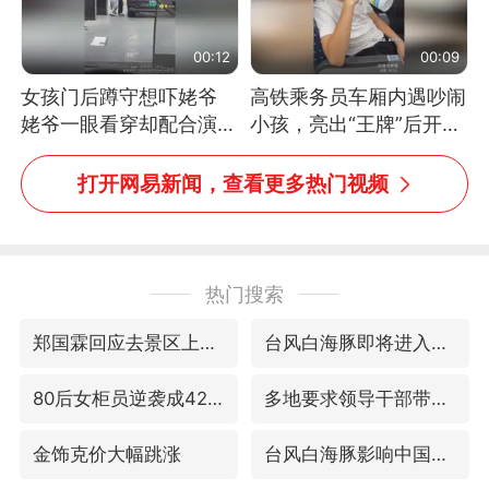
00:12
00:09
女孩门后蹲守想吓姥爷
高铁乘务员车厢内遇吵闹
姥爷一眼看穿却配合演出
小孩，亮出“王牌”后开启
网友：姥爷的演技我打满
一键静音
分
打开网易新闻，查看更多热门视频
热门搜索
郑国霖回应去景区上班被保安拦下
台风白海豚即将进入48小时警戒线
80后女柜员逆袭成4200亿银行副行长
多地要求领导干部带头休假
金饰克价大幅跳涨
台风白海豚影响中国已成定局