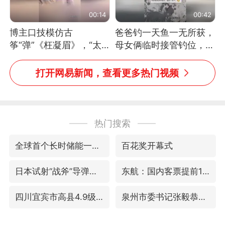
00:14
00:42
博主口技模仿古
爸爸钓一天鱼一无所获，
筝“弹”《枉凝眉》，“太
母女俩临时接管钓位，用
像了～你是吃古筝长大的
玩具鱼竿钓上大鱼
吗？”“或将成为首位考级
打开网易新闻，查看更多热门视频
不带古筝的选手。”（来
源：新华每日电讯）
热门搜索
全球首个长时储能一体化产业园量产
百花奖开幕式
日本试射“战斧”导弹，国防部回应
东航：国内客票提前14天免费退改
四川宜宾市高县4.9级地震致1人死亡
泉州市委书记张毅恭被查