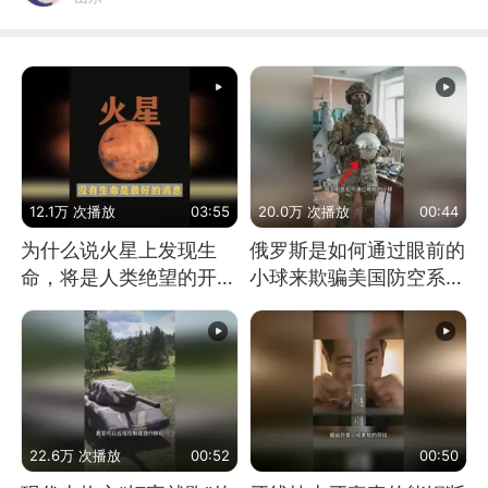
12.1万 次播放
03:55
20.0万 次播放
00:44
为什么说火星上发现生
俄罗斯是如何通过眼前的
命，将是人类绝望的开
小球来欺骗美国防空系统
始？
的
22.6万 次播放
00:52
00:50