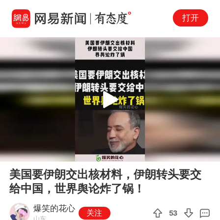
打开
Play
00:00
00:12
En
美国要伊朗交出核材料，伊朗转头要交
fu
给中国，世界舆论炸了锅！
爆笑的花心
关注
53
山东