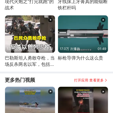
现代火炮之“打完就跑”的
牙线抹上牙膏真的能锯断
战术
铁栏杆吗
1.9万 次播放
02:32
17.0万 次播放
01:49
巴勒斯坦人勇敢夺枪，当
标枪导弹为什么这么贵
场反杀两名以军，包括一
名少校
更多热门视频
打开应用 查看更多