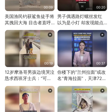
00:09
00:20
美国渔民钓获鲨鱼徒手将
男子偶遇路灯螺丝发红
其拽回大海 目击者直呼
以为是小灯 却发现能点
震惊 （视频来源：参考
燃香烟 当事人：已报警
消息）
处理
00:19
00:37
12岁摩洛哥男孩边境哭泣
你楼下的“兰州拉面”或改
恳求西班牙士兵：“可不
名“青海拉面”，天津72家
可以不要把我遣返回国”
面馆已集体更换招牌