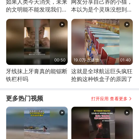
如果人类今天消失，未来
网友分享自己养的小猫，
的文明能不能发现我们存
本以为是个灵珠没想到是
在过？
魔丸
00:50
19.0万 次播放
01:40
牙线抹上牙膏真的能锯断
这就是全球航运巨头疯狂
铁栏杆吗
抢购这种铁盒子的原因了
更多热门视频
打开应用 查看更多