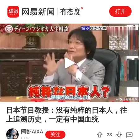
打开
Play
00:00
00:37
En
日本节目教授：没有纯粹的日本人，往
fu
上追溯历史，一定有中国血统
阿虾AIXA
关注
28
山东