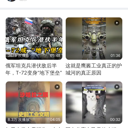
3675 次播放
05:48
01:36
俄军坦克兵潜伏敌后半
这就是鹰酱工业真正的护
年，T-72变身“地下堡垒”
城河的真正原因
8.3万 次播放
04:05
00:32