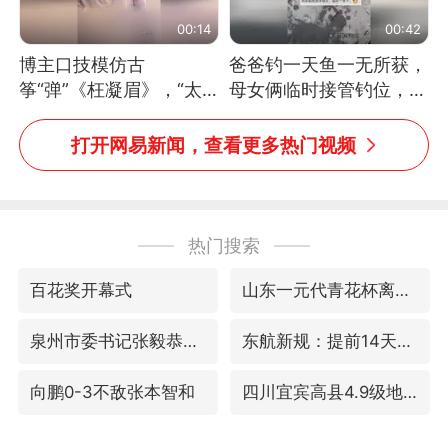
00:14
00:42
博主口技模仿古
爸爸钓一天鱼一无所获，
筝“弹”《枉凝眉》，“太
母女俩临时接管钓位，用
像了～你是吃古筝长大的
玩具鱼竿钓上大鱼
吗？”“或将成为首位考级
打开网易新闻，查看更多热门视频
不带古筝的选手。”（来
源：新华每日电讯）
热门搜索
百花奖开幕式
山东一元代青花杯离奇失踪
泉州市委书记张毅恭被查
东航新规：提前14天可免费退改签
向鹏0-3不敌张本智和
四川宜宾高县4.9级地震致1死