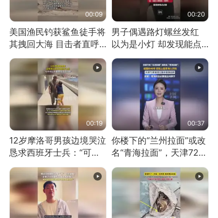
00:09
00:20
美国渔民钓获鲨鱼徒手将
男子偶遇路灯螺丝发红
其拽回大海 目击者直呼
以为是小灯 却发现能点
震惊 （视频来源：参考
燃香烟 当事人：已报警
消息）
处理
00:19
00:37
12岁摩洛哥男孩边境哭泣
你楼下的“兰州拉面”或改
恳求西班牙士兵：“可不
名“青海拉面”，天津72家
可以不要把我遣返回国”
面馆已集体更换招牌