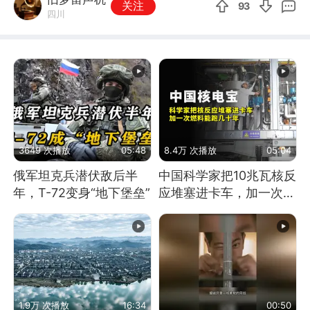
关注
93
四川
3649 次播放
05:48
8.4万 次播放
05:04
俄军坦克兵潜伏敌后半
中国科学家把10兆瓦核反
年，T-72变身“地下堡垒”
应堆塞进卡车，加一次燃
料能跑几十年
1.9万 次播放
16:34
00:50