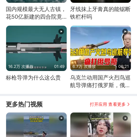
国内规模最大无人古镇，
牙线抹上牙膏真的能锯断
花50亿新建的四合院竟
铁栏杆吗
没人住，发生了啥
16.2万 次播放
01:49
6.7万 次播放
06:21
标枪导弹为什么这么贵
乌克兰动用国产火烈鸟巡
航导弹痛打俄罗斯，俄军
为什么没能拦截？
更多热门视频
打开应用 查看更多