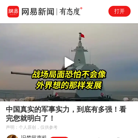
打开
Play
00:00
08:28
En
中国真实的军事实力，到底有多强！看
fu
完您就明白了！
声明：个人原创，仅供参考
旧梦留声机