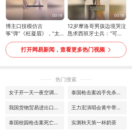
00:14
00:19
博主口技模仿古
12岁摩洛哥男孩边境哭泣
筝“弹”《枉凝眉》，“太
恳求西班牙士兵：“可不
像了～你是吃古筝长大的
可以不要把我遣返回国”
吗？”“或将成为首位考级
打开网易新闻，查看更多热门视频
不带古筝的选手。”（来
源：新华每日电讯）
热门搜索
女子开一天一夜空调后二氧化碳中毒
泰国枪击案凶手先杀祖父母后行凶
我国货物贸易进出口超30万亿元
王力宏演唱会黄牛带观众藏匿被查获
泰国校园枪击案死亡人数升至7人
实测秋天第一杯奶茶