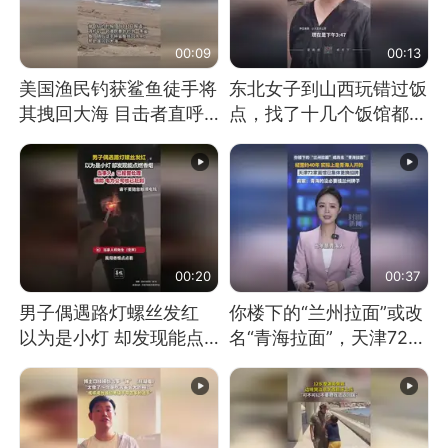
00:09
00:13
美国渔民钓获鲨鱼徒手将
东北女子到山西玩错过饭
其拽回大海 目击者直呼
点，找了十几个饭馆都没
震惊 （视频来源：参考
开门：午休到几点
消息）
00:20
00:37
男子偶遇路灯螺丝发红
你楼下的“兰州拉面”或改
以为是小灯 却发现能点
名“青海拉面”，天津72家
燃香烟 当事人：已报警
面馆已集体更换招牌
处理