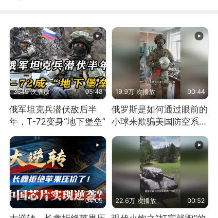
3649 次播放
05:48
19.9万 次播放
00:44
俄军坦克兵潜伏敌后半
俄罗斯是如何通过眼前的
年，T-72变身“地下堡垒”
小球来欺骗美国防空系统
的
04:09
22.6万 次播放
00:52