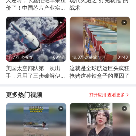
大逆转，长鑫拒绝苹果压
现代火炮之“打完就跑”的
价了！中国芯片产业实现
战术
怎样的逆袭？
11.7万 次播放
09:47
19.0万 次播放
01:40
美国太空部队第一次出
这就是全球航运巨头疯狂
手，只用了三步破解伊朗
抢购这种铁盒子的原因了
防空
更多热门视频
打开应用 查看更多