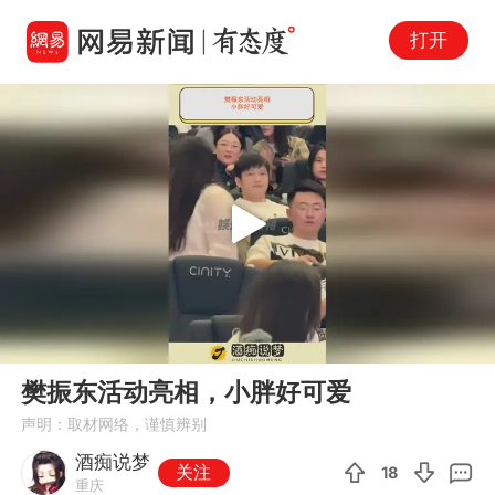
打开
Play
00:00
00:15
En
樊振东活动亮相，小胖好可爱
fu
声明：取材网络，谨慎辨别
酒痴说梦
关注
18
重庆