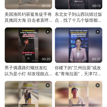
00:09
00:13
美国渔民钓获鲨鱼徒手将
东北女子到山西玩错过饭
其拽回大海 目击者直呼
点，找了十几个饭馆都没
震惊 （视频来源：参考
开门：午休到几点
消息）
00:20
00:37
男子偶遇路灯螺丝发红
你楼下的“兰州拉面”或改
以为是小灯 却发现能点
名“青海拉面”，天津72家
燃香烟 当事人：已报警
面馆已集体更换招牌
处理