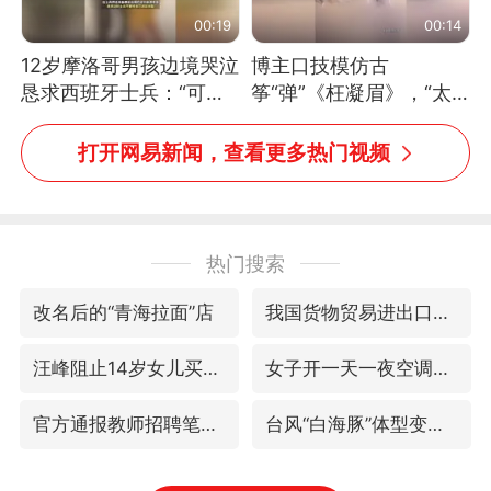
00:19
00:14
12岁摩洛哥男孩边境哭泣
博主口技模仿古
恳求西班牙士兵：“可不
筝“弹”《枉凝眉》，“太
可以不要把我遣返回国”
像了～你是吃古筝长大的
吗？”“或将成为首位考级
打开网易新闻，查看更多热门视频
不带古筝的选手。”（来
源：新华每日电讯）
热门搜索
改名后的“青海拉面”店
我国货物贸易进出口超30万亿元
汪峰阻止14岁女儿买大牌
女子开一天一夜空调后二氧化碳中毒
官方通报教师招聘笔试前13名被淘汰
台风“白海豚”体型变大！环流面积接近13个浙江那么大