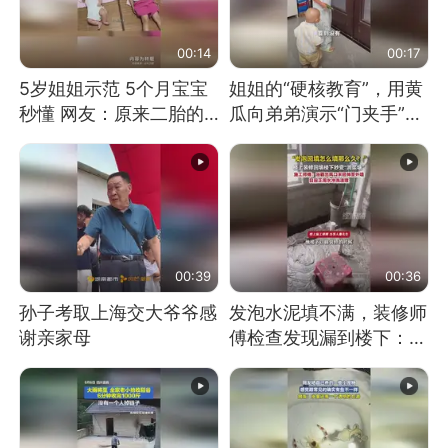
00:14
00:17
5岁姐姐示范 5个月宝宝
姐姐的“硬核教育”，用黄
秒懂 网友：原来二胎的
瓜向弟弟演示“门夹手”，
快乐长这样
网友：果然言传不如身
教！
00:39
00:36
孙子考取上海交大爷爷感
发泡水泥填不满，装修师
谢亲家母
傅检查发现漏到楼下：出
风口未延伸到外墙