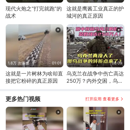
现代火炮之“打完就跑”的
这就是鹰酱工业真正的护
战术
城河的真正原因
1.8万 次播放
01:01
08:09
这就是一片树林为啥却直
乌克兰在战争中伤亡高达
接把它粉碎的真正原因
250万？内外交困，乌克
兰这下真没人了！
更多热门视频
打开应用 查看更多