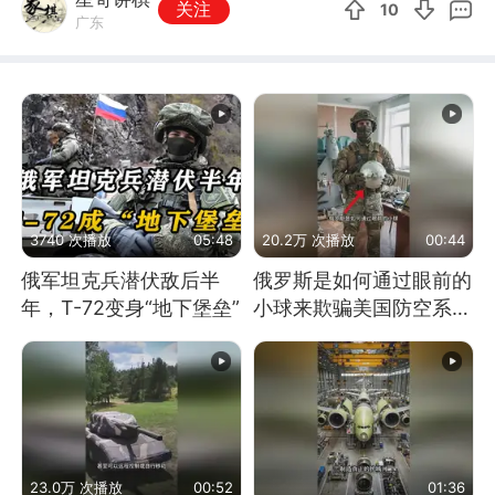
关注
10
广东
3740 次播放
05:48
20.2万 次播放
00:44
俄军坦克兵潜伏敌后半
俄罗斯是如何通过眼前的
年，T-72变身“地下堡垒”
小球来欺骗美国防空系统
的
23.0万 次播放
00:52
01:36