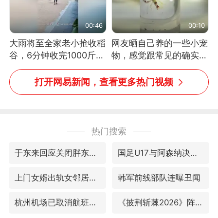
00:46
00:10
大雨将至全家老小抢收稻
网友晒自己养的一些小宠
谷，6分钟收完1000斤，
物，感觉跟常见的确实有
没有一个人掉链子
些不一样
打开网易新闻，查看更多热门视频
热门搜索
于东来回应关闭胖东来生活广场店
国足U17与阿森纳决赛取消 并列冠军
上门女婿出轨女邻居多年被判重婚罪
韩军前线部队连曝丑闻
杭州机场已取消航班388架次
《披荆斩棘2026》阵容官宣