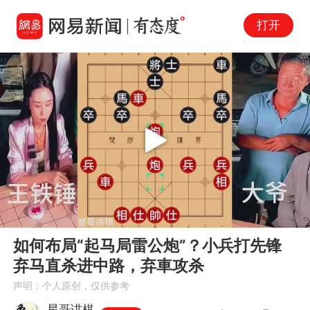
打开
Play
00:00
06:19
En
如何布局“起马局雷公炮”？小兵打先锋
fu
弃马直杀进中路，弃車攻杀
声明：个人原创，仅供参考
星哥讲棋