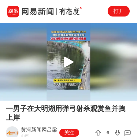
打开
Play
00:00
00:11
En
一男子在大明湖用弹弓射杀观赏鱼并拽
fu
上岸
黄河新闻网吕梁
关注
6
山西