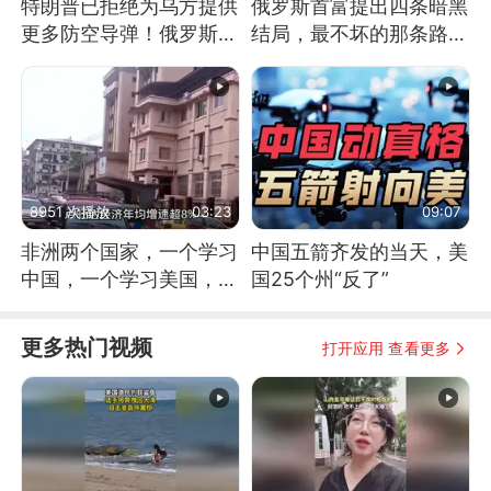
特朗普已拒绝为乌方提供
俄罗斯首富提出四条暗黑
更多防空导弹！俄罗斯抓
结局，最不坏的那条路是
住窗口期猛炸基辅
通向东方
8951 次播放
03:23
09:07
非洲两个国家，一个学习
中国五箭齐发的当天，美
中国，一个学习美国，结
国25个州“反了”
果怎么样了？
更多热门视频
打开应用 查看更多