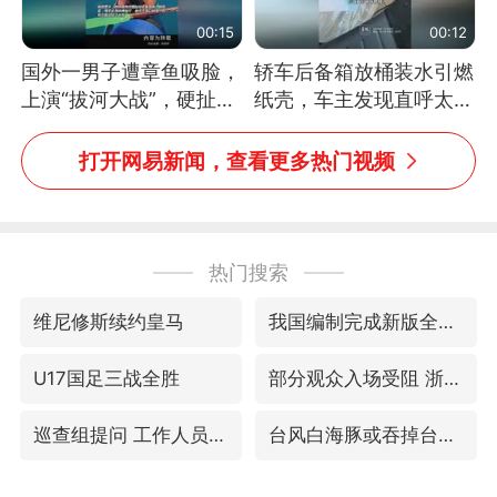
00:15
00:12
国外一男子遭章鱼吸脸，
轿车后备箱放桶装水引燃
上演“拔河大战”，硬扯加
纸壳，车主发现直呼太危
铁棒敲打方才挣脱
险，“拍出来让大家都避
免这个危险”
打开网易新闻，查看更多热门视频
热门搜索
维尼修斯续约皇马
我国编制完成新版全月地质图
U17国足三战全胜
部分观众入场受阻 浙江省博物馆致歉
巡查组提问 工作人员偷用手机查答案
台风白海豚或吞掉台风鲸鱼