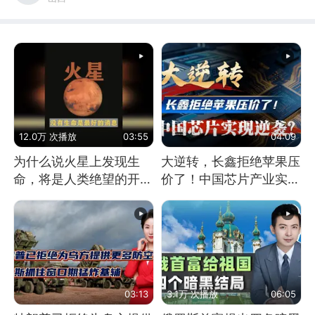
12.0万 次播放
03:55
04:09
为什么说火星上发现生
大逆转，长鑫拒绝苹果压
命，将是人类绝望的开
价了！中国芯片产业实现
始？
怎样的逆袭？
03:13
3.1万 次播放
06:05