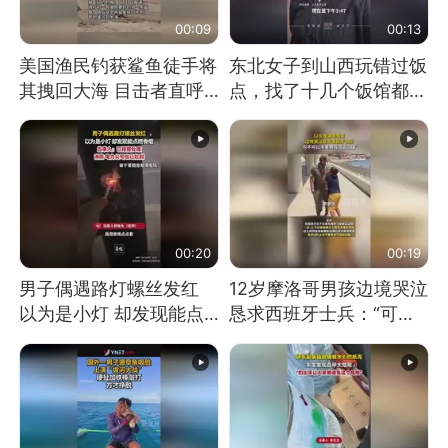
00:09
00:13
美国渔民钓获鲨鱼徒手将
东北女子到山西玩错过饭
其拽回大海 目击者直呼
点，找了十几个饭馆都没
震惊 （视频来源：参考
开门：午休到几点
消息）
00:20
00:19
男子偶遇路灯螺丝发红
12岁摩洛哥男孩边境哭泣
以为是小灯 却发现能点
恳求西班牙士兵：“可不
燃香烟 当事人：已报警
可以不要把我遣返回国”
处理