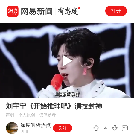
打开
Play
00:00
01:04
En
刘宇宁《开始推理吧》演技封神
fu
声明：个人原创，仅供参考
深度解析热点
关注
4
四川