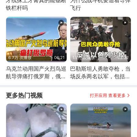
牙线抹上牙膏真的能锯断
为什么战斗机要追着导弹
铁栏杆吗
飞行
6.7万 次播放
06:21
1.5万 次播放
02:32
乌克兰动用国产火烈鸟巡
巴勒斯坦人勇敢夺枪，当
航导弹痛打俄罗斯，俄军
场反杀两名以军，包括一
为什么没能拦截？
名少校
更多热门视频
打开应用 查看更多