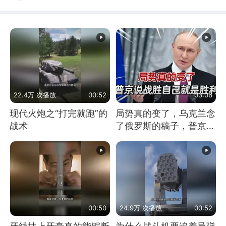
22.4万 次播放
00:52
03:06
现代火炮之“打完就跑”的
局势真的变了，乌克兰念
战术
了俄罗斯的稿子，普京说
战胜自己就是胜利
00:50
24.9万 次播放
00:52