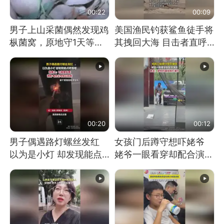
00:22
00:09
男子上山采菌偶然发现鸡
美国渔民钓获鲨鱼徒手将
枞菌窝，原地守1天等它
其拽回大海 目击者直呼
长大：挖了140多朵
震惊 （视频来源：参考
消息）
00:20
00:12
男子偶遇路灯螺丝发红
女孩门后蹲守想吓姥爷
以为是小灯 却发现能点
姥爷一眼看穿却配合演出
燃香烟 当事人：已报警
网友：姥爷的演技我打满
处理
分