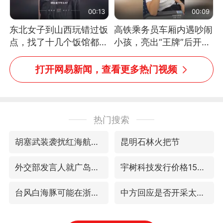
00:13
00:09
东北女子到山西玩错过饭
高铁乘务员车厢内遇吵闹
点，找了十几个饭馆都没
小孩，亮出“王牌”后开启
开门：午休到几点
一键静音
打开网易新闻，查看更多热门视频
热门搜索
胡塞武装袭扰红海航运行动升级
昆明石林火把节
外交部发言人就广岛核爆81周年等答记者问
宇树科技发行价格150.80元/股
台风白海豚可能在浙闽沿海登陆
中方回应是否开采太平洋海底稀土资源