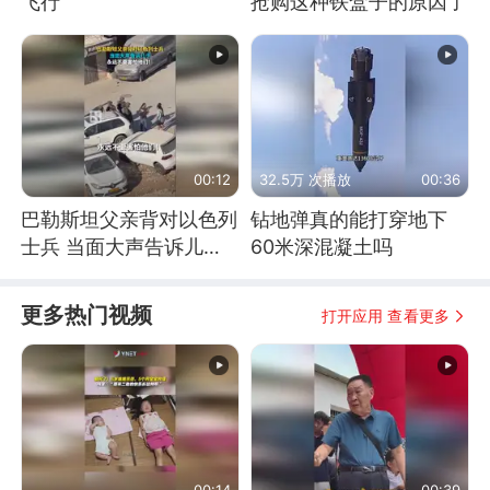
飞行
抢购这种铁盒子的原因了
00:12
32.5万 次播放
00:36
巴勒斯坦父亲背对以色列
钻地弹真的能打穿地下
士兵 当面大声告诉儿
60米深混凝土吗
子：永远不要害怕他们！
更多热门视频
打开应用 查看更多
00:14
00:39