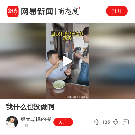
打开
Play
00:00
00:31
En
我什么也没做啊
fu
肆无忌惮的哭
关注
135
四川