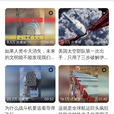
8.5万 次播放
04:05
12.0万 次播放
09:47
如果人类今天消失，未来
美国太空部队第一次出
的文明能不能发现我们存
手，只用了三步破解伊朗
在过？
防空
25.2万 次播放
00:52
19.1万 次播放
01:40
为什么战斗机要追着导弹
这就是全球航运巨头疯狂