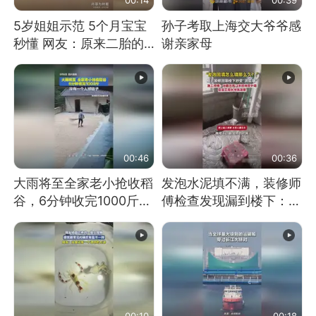
5岁姐姐示范 5个月宝宝
孙子考取上海交大爷爷感
秒懂 网友：原来二胎的
谢亲家母
快乐长这样
00:46
00:36
大雨将至全家老小抢收稻
发泡水泥填不满，装修师
谷，6分钟收完1000斤，
傅检查发现漏到楼下：出
没有一个人掉链子
风口未延伸到外墙
00:10
00:18