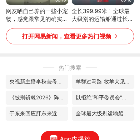
网友晒自己养的一些小宠
全长399.99米！全球最
物，感觉跟常见的确实有
大级别的运输船通过长江
些不一样
大桥这一幕，太震撼了！
打开网易新闻，查看更多热门视频
热门搜索
央视新主播李秋莹母校发文祝贺
羊群过马路 牧羊犬见有车飞奔而来
《披荆斩棘2026》阵容官宣
以拒绝“和平委员会”的加沙和平计划
于东来回应胖东来近25年老店年底关闭
全球最大级别运输船通过长江大桥
App内播放