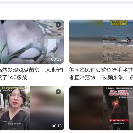
00:22
偶然发现鸡枞菌窝，原地守1
美国渔民钓获鲨鱼徒手将其
了140多朵
者直呼震惊 （视频来源：
00:13