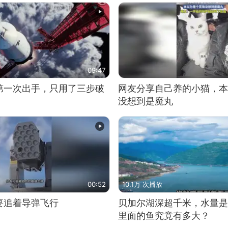
09:47
第一次出手，只用了三步破
网友分享自己养的小猫，本
没想到是魔丸
00:52
10.1万 次播放
要追着导弹飞行
贝加尔湖深超千米，水量是
里面的鱼究竟有多大？