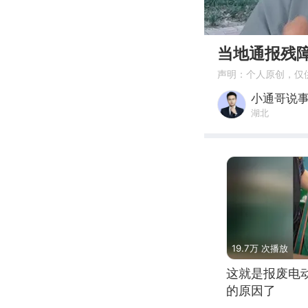
00:00
当地通报残
声明：个人原创，仅
小通哥说
湖北
19.7万 次播放
这就是报废电
的原因了