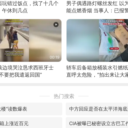
西玩错过饭点，找了十几个
男子偶遇路灯螺丝发红 以
：午休到几点
能点燃香烟 当事人：已报
00:19
男孩边境哭泣恳求西班牙士
轿车后备箱放桶装水引燃纸
不要把我遣返回国”
直呼太危险，“拍出来让大
险”
热门搜索
大楼”读数爆表
中方回应是否在太平洋海底
箱上涨近百元
CIA被曝已秘密设立古巴工