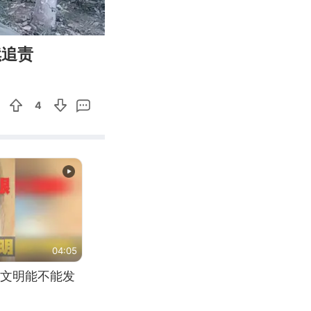
01:12
Enter
续追责
fullscreen
4
04:05
文明能不能发