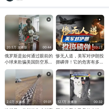
20.5万 次播放
00:44
03:27
俄罗斯是如何通过眼前的
惨无人道，美军对伊朗投
小球来欺骗美国防空系统
掷磷弹！它的危害有多
的
大？
2.0万 次播放
01:01
12.1万 次播放
00:32