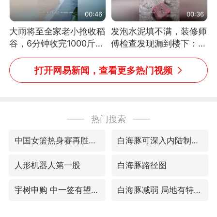
00:46
00:36
大雨将至全家老小抢收稻
发泡水泥填不满，装修师
谷，6分钟收完1000斤，
傅检查发现漏到楼下：出
没有一个人掉链子
风口未延伸到外墙
打开网易新闻，查看更多热门视频
热门搜索
中国女篮热身赛再胜尼日利亚女篮
白海豚可深入内陆制造大范围风雨
人形机器人第一股
白海豚路径图
宇树申购 中一签有望赚20万元
白海豚减弱 局地有特大暴雨