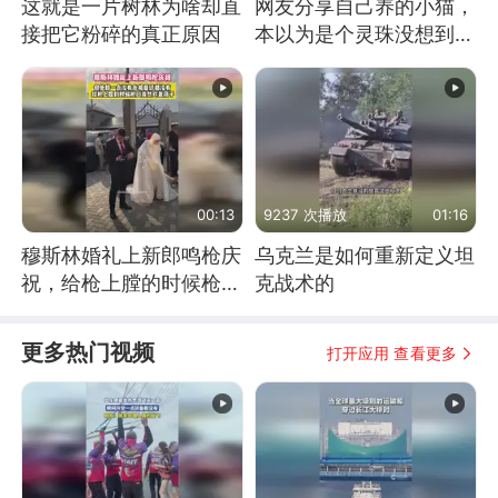
这就是一片树林为啥却直
网友分享自己养的小猫，
接把它粉碎的真正原因
本以为是个灵珠没想到是
魔丸
00:13
9237 次播放
01:16
穆斯林婚礼上新郎鸣枪庆
乌克兰是如何重新定义坦
祝，给枪上膛的时候枪口
克战术的
竟然对着孩子
更多热门视频
打开应用 查看更多