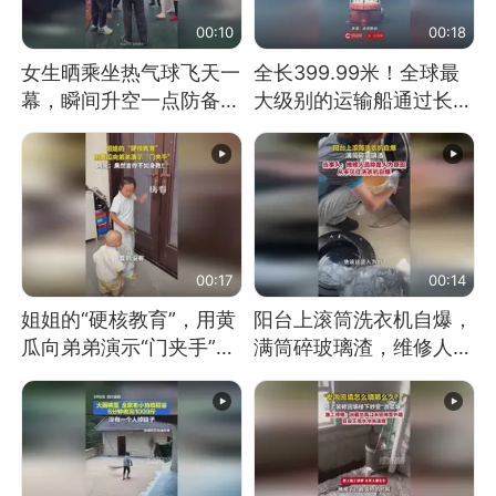
00:10
00:18
女生晒乘坐热气球飞天一
全长399.99米！全球最
幕，瞬间升空一点防备都
大级别的运输船通过长江
没有
大桥这一幕，太震撼了！
00:17
00:14
姐姐的“硬核教育”，用黄
阳台上滚筒洗衣机自爆，
瓜向弟弟演示“门夹手”，
满筒碎玻璃渣，维修人员
网友：果然言传不如身
称是人为原因，从未见过
教！
洗衣机自爆