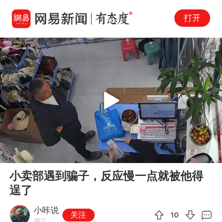
打开
Play
00:00
01:03
En
小卖部遇到骗子，反应慢一点就被他得
fu
逞了
小咔说
关注
10
浙江