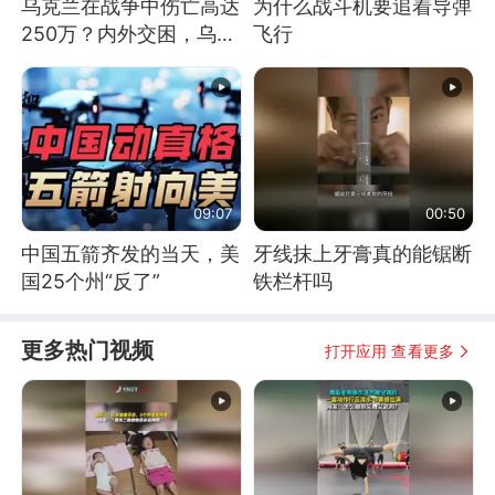
乌克兰在战争中伤亡高达
为什么战斗机要追着导弹
250万？内外交困，乌克
飞行
兰这下真没人了！
09:07
00:50
中国五箭齐发的当天，美
牙线抹上牙膏真的能锯断
国25个州“反了”
铁栏杆吗
更多热门视频
打开应用 查看更多