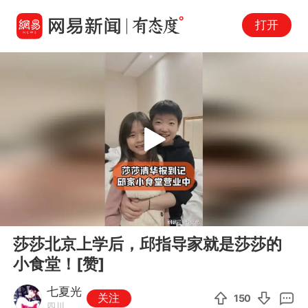
打开
Play
00:00
00:39
En
莎莎北京上学后，邱指导家就是莎莎的
fu
小食堂！[赞]
七夏光
关注
150
四川