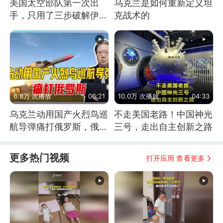
美国太空部队第一次出
乌克兰是如何重新定义坦
手，只用了三步破解伊朗
克战术的
防空
6.8万 次播放
06:21
10.0万 次播放
04:33
乌克兰动用国产火烈鸟巡
不走美国老路！中国神光
航导弹痛打俄罗斯，俄军
三号，走出自主创新之路
为什么没能拦截？
更多热门视频
打开应用 查看更多