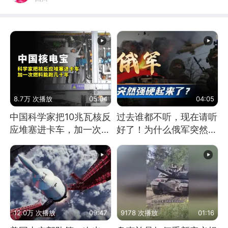
8.7万 次播放
05:04
04:05
中国科学家把10兆瓦核反
过去谁都不听，现在请听
应堆塞进卡车，加一次燃
好了！为什么俄军突然强
料能跑几十年
硬起来了？
12.0万 次播放
09:47
9178 次播放
01:16