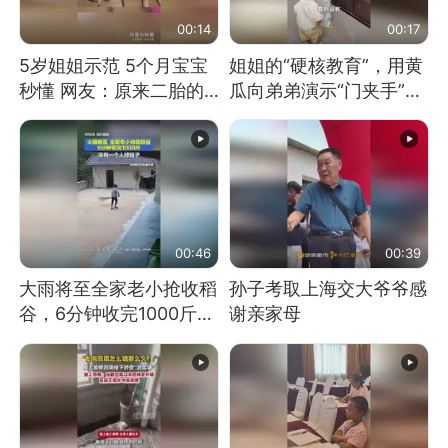
00:14
00:17
5岁姐姐示范 5个月宝宝
姐姐的“硬核教育”，用黄
秒懂 网友：原来二胎的
瓜向弟弟演示“门夹手”，
快乐长这样
网友：果然言传不如身
教！
00:46
00:39
大雨将至全家老小抢收稻
孙子考取上海交大爷爷感
谷，6分钟收完1000斤，
谢亲家母
没有一个人掉链子