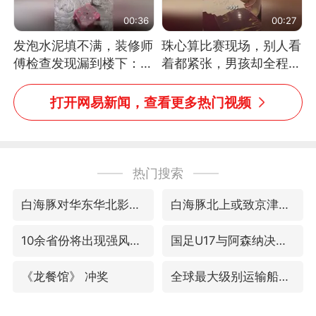
00:36
00:27
发泡水泥填不满，装修师
珠心算比赛现场，别人看
傅检查发现漏到楼下：出
着都紧张，男孩却全程气
风口未延伸到外墙
定神闲、从容作答，最终
拿下冠军。网友：这淡定
打开网易新闻，查看更多热门视频
的样子，一看就是有实
力！（人民日报）
热门搜索
白海豚对华东华北影响会大于巴威
白海豚北上或致京津冀暴雨
10余省份将出现强风雨 局地特大暴雨
国足U17与阿森纳决赛取消 并列冠军
《龙餐馆》 冲奖
全球最大级别运输船通过长江大桥