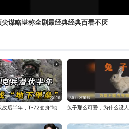
顶尖谋略堪称全剧最经典经典百看不厌
辑
05:48
7.8万 次播放
敌后半年，T-72变身“地
兔子那么可爱，为什么没人