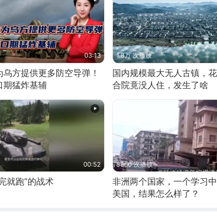
03:13
1.8万 次播放
为乌方提供更多防空导弹！
国内规模最大无人古镇，花
口期猛炸基辅
合院竟没人住，发生了啥
00:52
8860 次播放
完就跑”的战术
非洲两个国家，一个学习中
美国，结果怎么样了？