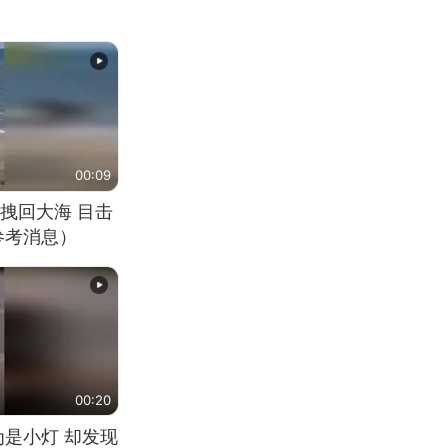
00:09
拽回大海 目击
参考消息）
00:20
为是小灯 却发现