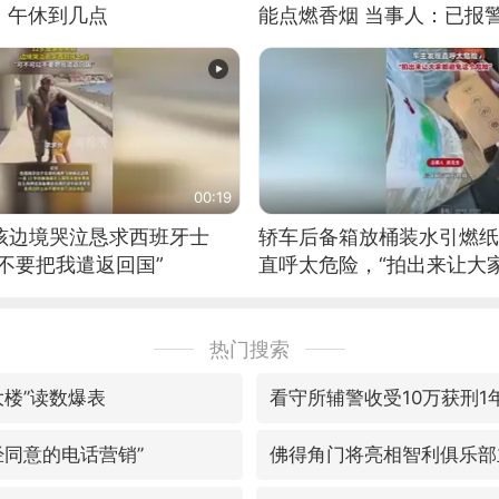
：午休到几点
能点燃香烟 当事人：已报
00:19
男孩边境哭泣恳求西班牙士
轿车后备箱放桶装水引燃纸
不要把我遣返回国”
直呼太危险，“拍出来让大
险”
热门搜索
大楼”读数爆表
看守所辅警收受10万获刑1
经同意的电话营销”
佛得角门将亮相智利俱乐部