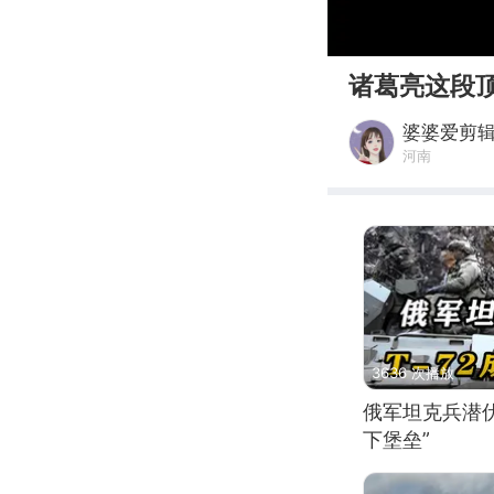
00:00
诸葛亮这段
婆婆爱剪
河南
3636 次播放
俄军坦克兵潜伏
下堡垒”