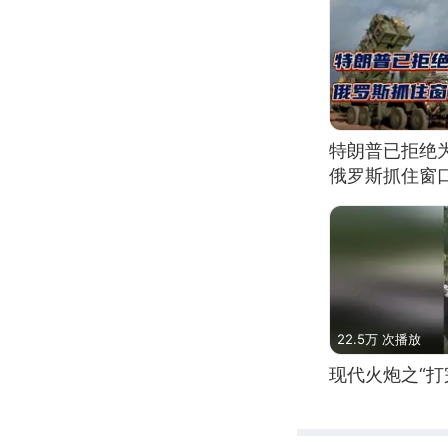
特朗普已拒绝
俄罗斯抓住窗
22.5万 次播放
现代火炮之“打