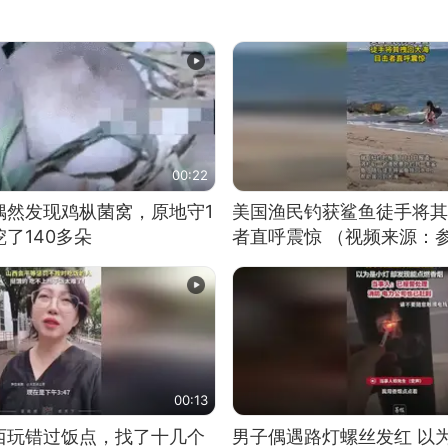
00:22
偶然发现鸡枞菌窝，原地守1
美国渔民钓获鲨鱼徒手将其
了140多朵
者直呼震惊 （视频来源：
00:13
西玩错过饭点，找了十几个
男子偶遇路灯螺丝发红 以