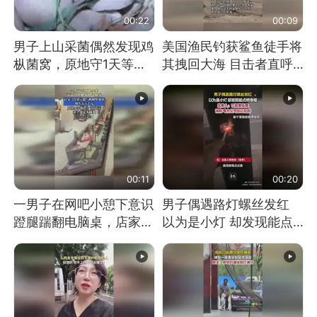
00:22
00:09
男子上山采菌偶然发现鸡
美国渔民钓获鲨鱼徒手将
枞菌窝，原地守1天等它
其拽回大海 目击者直呼
长大：挖了140多朵
震惊 （视频来源：参考
消息）
00:11
00:20
一男子在网吧小憩下意识
男子偶遇路灯螺丝发红
蹬腿踹翻电脑桌，店家3
以为是小灯 却发现能点
台显示器与机械臂损坏
燃香烟 当事人：已报警
处理