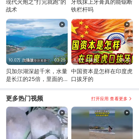
现代火炮之“打完就跑”的
牙线抹上牙膏真的能锯断
战术
铁栏杆吗
10.0万 次播放
03:25
8.9万 次播放
06:42
贝加尔湖深超千米，水量
中国资本是怎样在印度虎
是长江的25倍，里面的
口拔牙的
鱼究竟有多大？
更多热门视频
打开应用 查看更多