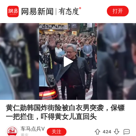
打开
Play
00:00
01:00
En
黄仁勋韩国炸街险被白衣男突袭，保镖
fu
一把拦住，吓得黄女儿直回头
车马点兵V
关注
424
重庆