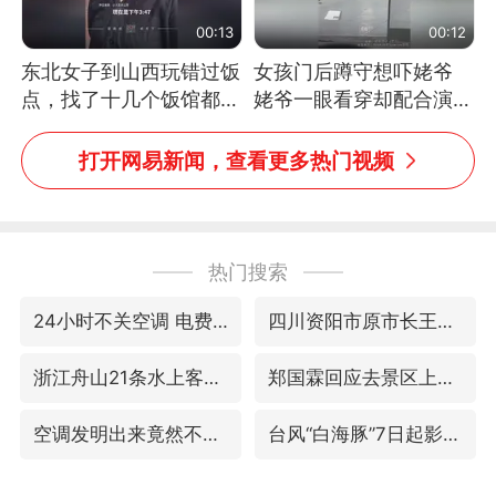
00:13
00:12
东北女子到山西玩错过饭
女孩门后蹲守想吓姥爷
点，找了十几个饭馆都没
姥爷一眼看穿却配合演出
开门：午休到几点
网友：姥爷的演技我打满
分
打开网易新闻，查看更多热门视频
热门搜索
24小时不关空调 电费会更低吗
四川资阳市原市长王善平被判11年
浙江舟山21条水上客运航线停航
郑国霖回应去景区上班被保安拦下
空调发明出来竟然不是为了给人降温
台风“白海豚”7日起影响上海