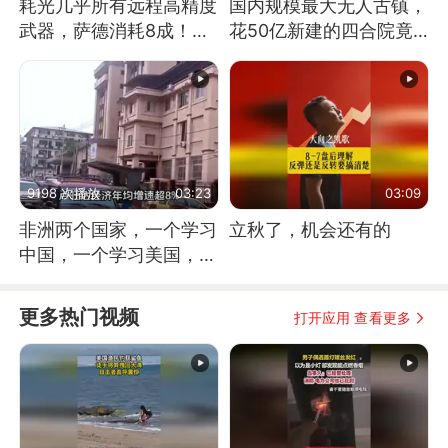
耗光几乎所有远程高精度
国内规模最大无人古镇，
武器，萨德消耗8成！美
花50亿新建的四合院竟
国还敢嘲笑俄军吗
没人住，发生了啥
9198 次播放
03:23
03:09
非洲两个国家，一个学习
立秋了，机会还有的
中国，一个学习美国，结
果怎么样了？
更多热门视频
打开应用 查看更多