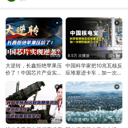
04:09
8.5万 次播放
05:04
大逆转，长鑫拒绝苹果压
中国科学家把10兆瓦核反
价了！中国芯片产业实现
应堆塞进卡车，加一次燃
怎样的逆袭？
料能跑几十年
03:21
2.3万 次播放
16:34