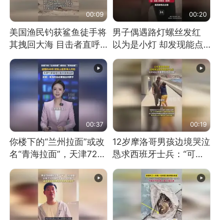
00:09
00:20
美国渔民钓获鲨鱼徒手将
男子偶遇路灯螺丝发红
其拽回大海 目击者直呼
以为是小灯 却发现能点
震惊 （视频来源：参考
燃香烟 当事人：已报警
消息）
处理
00:37
00:19
你楼下的“兰州拉面”或改
12岁摩洛哥男孩边境哭泣
名“青海拉面”，天津72家
恳求西班牙士兵：“可不
面馆已集体更换招牌
可以不要把我遣返回国”