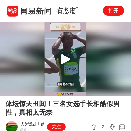
打开
Play
00:00
01:23
En
体坛惊天丑闻！三名女选手长相酷似男
fu
性，真相太无奈
大米观世界
关注
3
重庆