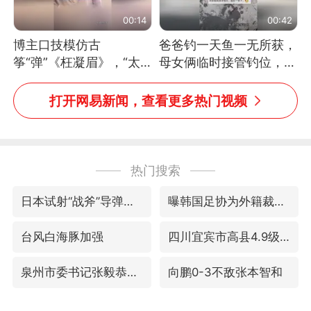
00:14
00:42
博主口技模仿古
爸爸钓一天鱼一无所获，
筝“弹”《枉凝眉》，“太
母女俩临时接管钓位，用
像了～你是吃古筝长大的
玩具鱼竿钓上大鱼
吗？”“或将成为首位考级
打开网易新闻，查看更多热门视频
不带古筝的选手。”（来
源：新华每日电讯）
热门搜索
日本试射“战斧”导弹，国防部回应
曝韩国足协为外籍裁判员安排色情招待
台风白海豚加强
四川宜宾市高县4.9级地震致1人死亡
泉州市委书记张毅恭被查
向鹏0-3不敌张本智和