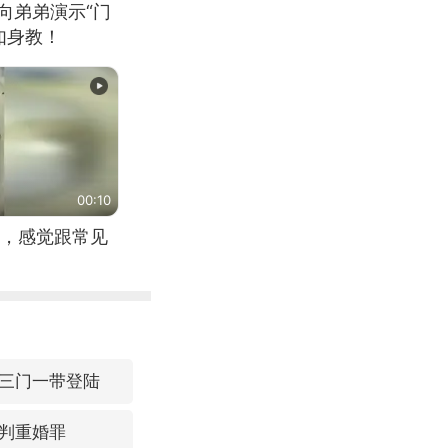
向弟弟演示“门
如身教！
00:10
，感觉跟常见
三门一带登陆
判重婚罪