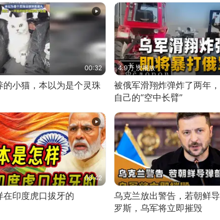
00:32
4.9万 次播放
养的小猫，本以为是个灵珠
被俄军滑翔炸弹炸了两年，
自己的“空中长臂”
06:42
样在印度虎口拔牙的
乌克兰放出警告，若朝鲜导
罗斯，乌军将立即摧毁