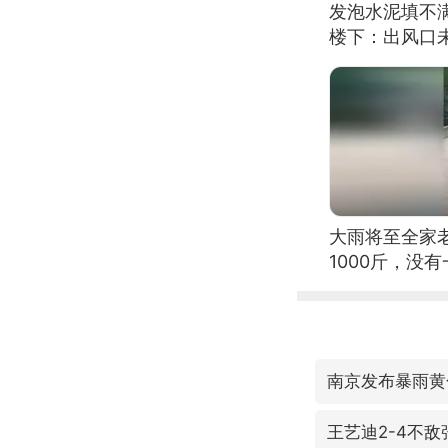
发泡水泥填不
楼下：出风口
大雨将至全家
1000斤，没
南京发布暴雨黄
王艺迪2-4不