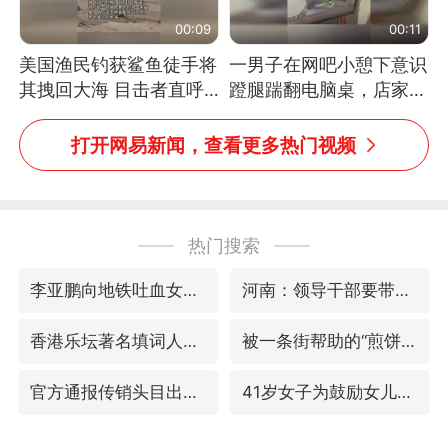
00:09
00:11
美国渔民钓获鲨鱼徒手将
一男子在网吧小憩下意识
其拽回大海 目击者直呼
蹬腿踹翻电脑桌，店家3
震惊 （视频来源：参考
台显示器与机械臂损坏
消息）
打开网易新闻，查看更多热门视频
热门搜索
李亚鹏向地铁吐血女孩捐99999元
河南：领导干部要带头休假
香港乐坛著名填词人黎彼得去世
被一条街帮助的“煎饼叔叔”去世
官方通报传销头目出狱办书院
41岁女子为鼓励女儿考上985研究生