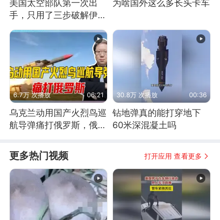
美国太空部队第一次出
为啥国外这么多长头卡车
手，只用了三步破解伊朗
防空
6.7万 次播放
06:21
30.8万 次播放
00:36
乌克兰动用国产火烈鸟巡
钻地弹真的能打穿地下
航导弹痛打俄罗斯，俄军
60米深混凝土吗
为什么没能拦截？
更多热门视频
打开应用 查看更多