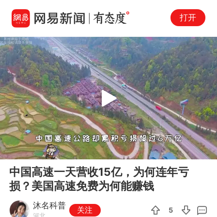
打开
Play
00:00
01:14
En
中国高速一天营收15亿，为何连年亏
fu
损？美国高速免费为何能赚钱
沐名科普
关注
5
河北