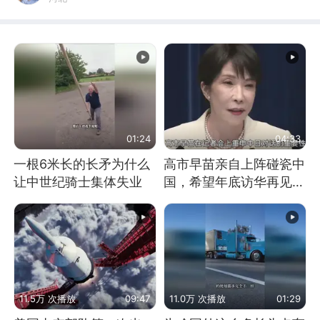
01:24
04:33
一根6米长的长矛为什么
高市早苗亲自上阵碰瓷中
让中世纪骑士集体失业
国，希望年底访华再见中
方一面
11.5万 次播放
09:47
11.0万 次播放
01:29