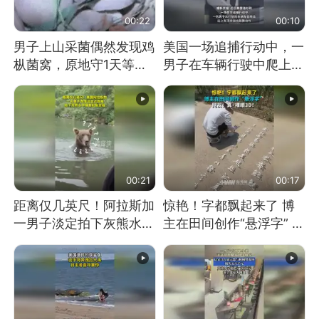
00:22
00:10
男子上山采菌偶然发现鸡
美国一场追捕行动中，一
枞菌窝，原地守1天等它
男子在车辆行驶中爬上车
长大：挖了140多朵
顶跳舞。（新京报）
00:21
00:17
距离仅几英尺！阿拉斯加
惊艳！字都飘起来了 博
一男子淡定拍下灰熊水中
主在田间创作“悬浮字” 网
捕食鲑鱼全程
友：真·裸眼3D！