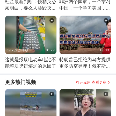
杜金最新判断：俄精英必
非洲两个国家，一个学习
须明白，要么人类毁灭，
中国，一个学习美国，结
要么俄毁灭
果怎么样了？
19.7万 次播放
01:29
03:13
这就是报废电动车电池不
特朗普已拒绝为乌方提供
能整块扔进熔炉的原因了
更多防空导弹！俄罗斯抓
住窗口期猛炸基辅
更多热门视频
打开应用 查看更多