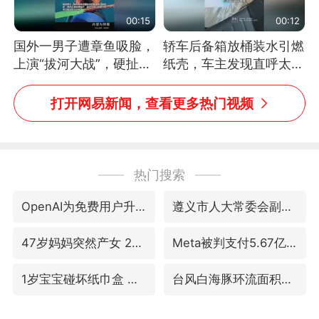
00:15
00:12
国外一男子遭章鱼吸脸，
轿车后备箱放桶装水引燃
上演“拔河大战”，硬扯加
纸壳，车主发现直呼太危
铁棒敲打方才挣脱
险，“拍出来让大家都避
免这个危险”
打开网易新闻，查看更多热门视频
热门搜索
OpenAI为免费用户升级GPT-5.6 Luna
遵义市人大常委会副主任刘东明被查
47岁妈妈突然产女 26岁女儿：很震惊
Meta被判支付5.67亿美元
1岁宝宝碰坏纸巾盒 宝妈被索赔924元
台风白海豚环流面积近似13个浙江