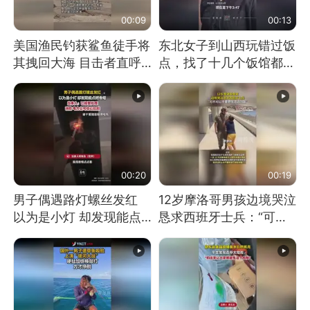
00:09
00:13
美国渔民钓获鲨鱼徒手将
东北女子到山西玩错过饭
其拽回大海 目击者直呼
点，找了十几个饭馆都没
震惊 （视频来源：参考
开门：午休到几点
消息）
00:20
00:19
男子偶遇路灯螺丝发红
12岁摩洛哥男孩边境哭泣
以为是小灯 却发现能点
恳求西班牙士兵：“可不
燃香烟 当事人：已报警
可以不要把我遣返回国”
处理