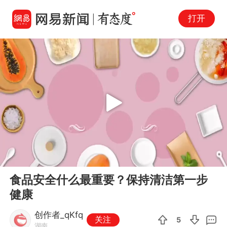
打开
Play
00:00
02:27
En
食品安全什么最重要？保持清洁第一步
fu
健康
创作者_qKfq
关注
5
湖南